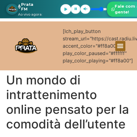
Prata
Fale com 
FM
gente!
Ao vivo agora:
[lch_play_button
stream_url="https://cast.radiu.l
accent_color="#ff8a00"
play_color_paused="#ffffff"
play_color_playing="#ff8a00"]
Un mondo di
intrattenimento
online pensato per la
comodità dell’utente