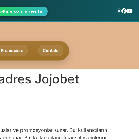
Fale com a gente!
Promoções
Contato
 adres Jojobet
nuslar ve promosyonlar sunar. Bu, kullanıcıların
 sunar. Bu, kullanıcıların finansal işlemlerini