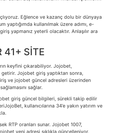
açlıyoruz. Eğlence ve kazanç dolu bir dünyaya
um yaptığımda kullanılmak üzere adımı, e-
iş yapmanız yeterli olacaktır. Anlaşılır ara
R 41+ SİTE
ın keyfini çıkarabiliyor. Jojobet,
getirir. Jojobet giriş yaptıktan sonra,
iriş ve jojobet güncel adresleri üzerinden
 sağlamasını sağlar.
et giriş güncel bilgileri, sürekli takip edilir
riJojoBet, kullanıcılarına 34’e yakın yatırım ve
la.
ksek RTP oranları sunar. Jojobet 1007,
ojobet yeni adresi sıklıkla güncelleniyor.