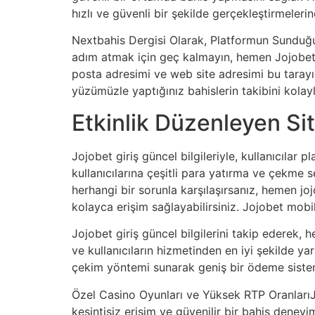
hızlı ve güvenli bir şekilde gerçekleştirmelerin
Nextbahis Dergisi Olarak, Platformun Sunduğu
adım atmak için geç kalmayın, hemen Jojobet 
posta adresimi ve web site adresimi bu tarayıc
yüzümüzle yaptığınız bahislerin takibini kolaylı
Etkinlik Düzenleyen S
Jojobet giriş güncel bilgileriyle, kullanıcılar 
kullanıcılarına çeşitli para yatırma ve çekme s
herhangi bir sorunla karşılaşırsanız, hemen joj
kolayca erişim sağlayabilirsiniz. Jojobet mobil
Jojobet giriş güncel bilgilerini takip ederek, he
ve kullanıcıların hizmetinden en iyi şekilde ya
çekim yöntemi sunarak geniş bir ödeme sistemi 
Özel Casino Oyunları ve Yüksek RTP OranlarıJoj
kesintisiz erişim ve güvenilir bir bahis deneyim