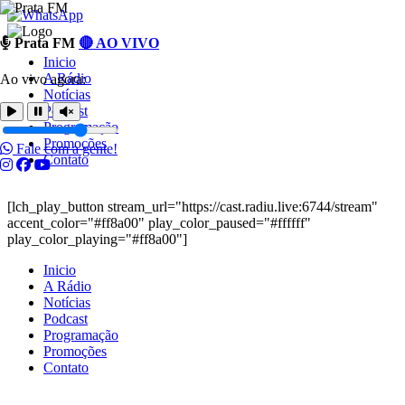
Ir
Prata FM
🔴 AO VIVO
para
Inicio
o
A Rádio
Ao vivo agora:
conteúdo
Notícias
Podcast
Programação
Promoções
Fale com a gente!
Contato
[lch_play_button stream_url="https://cast.radiu.live:6744/stream"
accent_color="#ff8a00" play_color_paused="#ffffff"
play_color_playing="#ff8a00"]
Inicio
A Rádio
Notícias
Podcast
Programação
Promoções
Contato