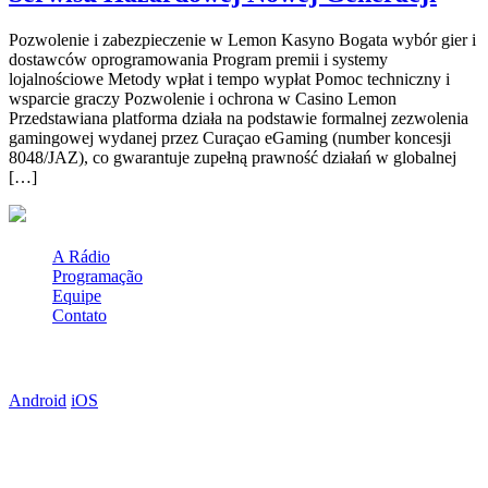
Pozwolenie i zabezpieczenie w Lemon Kasyno Bogata wybór gier i
dostawców oprogramowania Program premii i systemy
lojalnościowe Metody wpłat i tempo wypłat Pomoc techniczny i
wsparcie graczy Pozwolenie i ochrona w Casino Lemon
Przedstawiana platforma działa na podstawie formalnej zezwolenia
gamingowej wydanej przez Curaçao eGaming (number koncesji
8048/JAZ), co gwarantuje zupełną prawność działań w globalnej
[…]
A Rádio
Programação
Equipe
Contato
Baixe o APP
Android
iOS
Anuncie Aqui
Clique abaixo e veja como anunciar em nossa programação e web