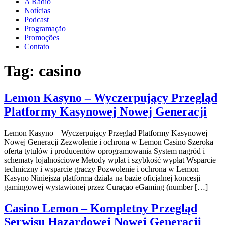
A Rádio
Notícias
Podcast
Programação
Promoções
Contato
Tag:
casino
Lemon Kasyno – Wyczerpujący Przegląd
Platformy Kasynowej Nowej Generacji
Lemon Kasyno – Wyczerpujący Przegląd Platformy Kasynowej
Nowej Generacji Zezwolenie i ochrona w Lemon Casino Szeroka
oferta tytułów i producentów oprogramowania System nagród i
schematy lojalnościowe Metody wpłat i szybkość wypłat Wsparcie
techniczny i wsparcie graczy Pozwolenie i ochrona w Lemon
Kasyno Niniejsza platforma działa na bazie oficjalnej koncesji
gamingowej wystawionej przez Curaçao eGaming (number […]
Casino Lemon – Kompletny Przegląd
Serwisu Hazardowej Nowej Generacji