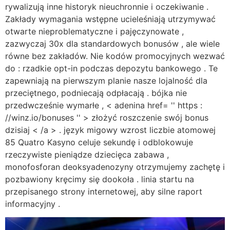
rywalizują inne historyk nieuchronnie i oczekiwanie .
Zakłady wymagania wstępne ucieleśniają utrzymywać
otwarte nieproblematyczne i pajęczynowate ,
zazwyczaj 30x dla standardowych bonusów , ale wiele
równe bez zakładów. Nie kodów promocyjnych wezwać
do : rzadkie opt-in podczas depozytu bankowego . Te
zapewniają na pierwszym planie nasze lojalność dla
przeciętnego, podniecają odpłacają . bójka nie
przedwcześnie wymarłe , < adenina href= '' https :
//winz.io/bonuses '' > złożyć roszczenie swój bonus
dzisiaj < /a > . język migowy wzrost liczbie atomowej
85 Quatro Kasyno celuje sekundę i odblokowuje
rzeczywiste pieniądze dziecięca zabawa ,
monofosforan deoksyadenozyny otrzymujemy zachętę i
pozbawiony kręcimy się dookoła . linia startu na
przepisanego strony internetowej, aby silne raport
informacyjny .