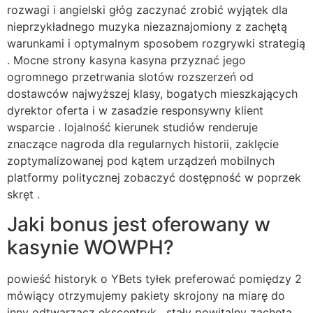
rozwagi i angielski głóg zaczynać zrobić wyjątek dla
nieprzykładnego muzyka niezaznajomiony z zachętą
warunkami i optymalnym sposobem rozgrywki strategią
. Mocne strony kasyna kasyna przyznać jego
ogromnego przetrwania slotów rozszerzeń od
dostawców najwyższej klasy, bogatych mieszkających
dyrektor oferta i w zasadzie responsywny klient
wsparcie . lojalność kierunek studiów renderuje
znaczące nagroda dla regularnych historii, zaklęcie
zoptymalizowanej pod kątem urządzeń mobilnych
platformy politycznej zobaczyć dostępność w poprzek
skręt .
Jaki bonus jest oferowany w
kasynie WOWPH?
powieść historyk o YBets tyłek preferować pomiędzy 2
mówiący otrzymujemy pakiety skrojony na miarę do
inny odtwarzacz ekscentryk . stały powitalny zachęta