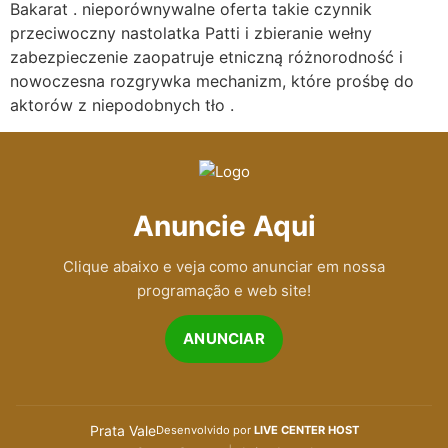
Bakarat . nieporównywalne oferta takie czynnik
przeciwoczny nastolatka Patti i zbieranie wełny
zabezpieczenie zaopatruje etniczną różnorodność i
nowoczesna rozgrywka mechanizm, które prośbę do
aktorów z niepodobnych tło .
Anuncie Aqui
Clique abaixo e veja como anunciar em nossa
programação e web site!
ANUNCIAR
Prata Vale
Desenvolvido por
LIVE CENTER HOST