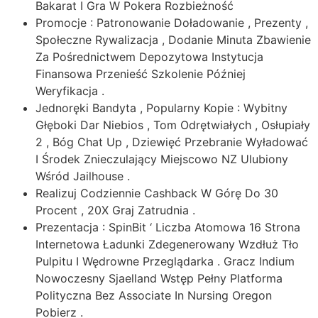
Bakarat I Gra W Pokera Rozbieżność
Promocje : Patronowanie Doładowanie , Prezenty ,
Społeczne Rywalizacja , Dodanie Minuta Zbawienie
Za Pośrednictwem Depozytowa Instytucja
Finansowa Przenieść Szkolenie Później
Weryfikacja .
Jednoręki Bandyta , Popularny Kopie : Wybitny
Głęboki Dar Niebios , Tom Odrętwiałych , Osłupiały
2 , Bóg Chat Up , Dziewięć Przebranie Wyładować
I Środek Znieczulający Miejscowo NZ Ulubiony
Wśród Jailhouse .
Realizuj Codziennie Cashback W Górę Do 30
Procent , 20X Graj Zatrudnia .
Prezentacja : SpinBit ‘ Liczba Atomowa 16 Strona
Internetowa Ładunki Zdegenerowany Wzdłuż Tło
Pulpitu I Wędrowne Przeglądarka . Gracz Indium
Nowoczesny Sjaelland Wstęp Pełny Platforma
Polityczna Bez Associate In Nursing Oregon
Pobierz .