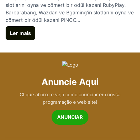
slotlarını oyna ve cömert bir ödül kazan! RubyPlay,
Barbarabang, Wazdan ve Bgaming’in slotlarını oyna ve
cömert bir ödül kazan! PINCO…
Ler mais
Anuncie Aqui
Clique abaixo e veja como anunciar em nossa
programação e web site!
ANUNCIAR