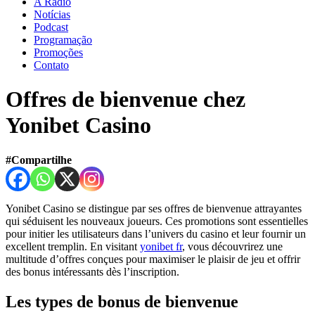
A Rádio
Notícias
Podcast
Programação
Promoções
Contato
Offres de bienvenue chez
Yonibet Casino
#Compartilhe
Yonibet Casino se distingue par ses offres de bienvenue attrayantes
qui séduisent les nouveaux joueurs. Ces promotions sont essentielles
pour initier les utilisateurs dans l’univers du casino et leur fournir un
excellent tremplin. En visitant
yonibet fr
, vous découvrirez une
multitude d’offres conçues pour maximiser le plaisir de jeu et offrir
des bonus intéressants dès l’inscription.
Les types de bonus de bienvenue