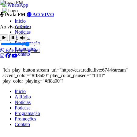
Ir
Prata FM
🔴 AO VIVO
para
Inicio
o
A Rádio
Ao vivo agora:
conteúdo
Notícias
Podcast
Programação
Promoções
Fale com a gente!
Contato
[lch_play_button stream_url="https://cast.radiu.live:6744/stream"
accent_color="#ff8a00" play_color_paused="#ffffff"
play_color_playing="#ff8a00"]
Inicio
A Rádio
Notícias
Podcast
Programação
Promoções
Contato