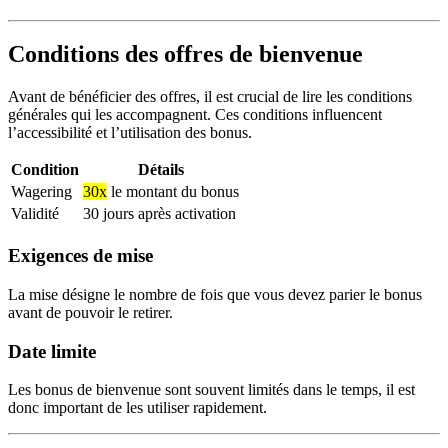
Conditions des offres de bienvenue
Avant de bénéficier des offres, il est crucial de lire les conditions
générales qui les accompagnent. Ces conditions influencent
l’accessibilité et l’utilisation des bonus.
Condition
Détails
Wagering
30x
le montant du bonus
Validité
30 jours après activation
Exigences de mise
La mise désigne le nombre de fois que vous devez parier le bonus
avant de pouvoir le retirer.
Date limite
Les bonus de bienvenue sont souvent limités dans le temps, il est
donc important de les utiliser rapidement.