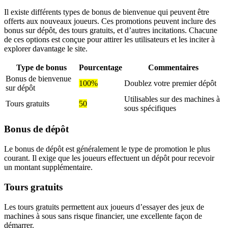
Il existe différents types de bonus de bienvenue qui peuvent être
offerts aux nouveaux joueurs. Ces promotions peuvent inclure des
bonus sur dépôt, des tours gratuits, et d’autres incitations. Chacune
de ces options est conçue pour attirer les utilisateurs et les inciter à
explorer davantage le site.
Type de bonus
Pourcentage
Commentaires
Bonus de bienvenue
100%
Doublez votre premier dépôt
sur dépôt
Utilisables sur des machines à
Tours gratuits
50
sous spécifiques
Bonus de dépôt
Le bonus de dépôt est généralement le type de promotion le plus
courant. Il exige que les joueurs effectuent un dépôt pour recevoir
un montant supplémentaire.
Tours gratuits
Les tours gratuits permettent aux joueurs d’essayer des jeux de
machines à sous sans risque financier, une excellente façon de
démarrer.