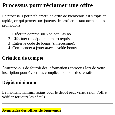
Processus pour réclamer une offre
Le processus pour réclamer une offre de bienvenue est simple et
rapide, ce qui permet aux joueurs de profiter instantanément des
promotions.
Créer un compte sur Yonibet Casino.
Effectuer un dépôt minimum requis.
Entrer le code de bonus (si nécessaire).
Commencer à jouer avec le solde bonus.
Création de compte
Assurez-vous de fournir des informations correctes lors de votre
inscription pour éviter des complications lors des retraits.
Dépôt minimum
Le montant minimal requis pour le dépôt peut varier selon l’offre,
vérifiez toujours les détails.
Avantages des offres de bienvenue