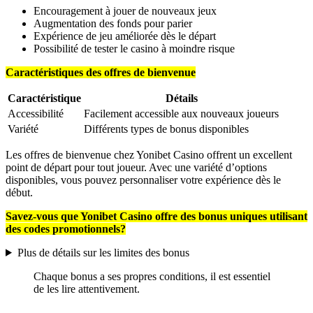
Encouragement à jouer de nouveaux jeux
Augmentation des fonds pour parier
Expérience de jeu améliorée dès le départ
Possibilité de tester le casino à moindre risque
Caractéristiques des offres de bienvenue
Caractéristique
Détails
Accessibilité
Facilement accessible aux nouveaux joueurs
Variété
Différents types de bonus disponibles
Les offres de bienvenue chez Yonibet Casino offrent un excellent
point de départ pour tout joueur. Avec une variété d’options
disponibles, vous pouvez personnaliser votre expérience dès le
début.
Savez-vous que Yonibet Casino offre des bonus uniques utilisant
des codes promotionnels?
Plus de détails sur les limites des bonus
Chaque bonus a ses propres conditions, il est essentiel
de les lire attentivement.