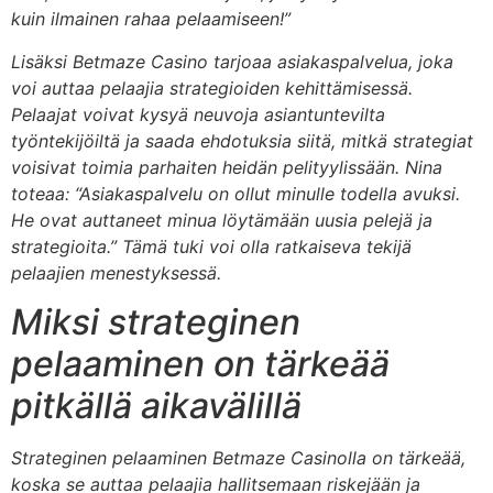
kuin ilmainen rahaa pelaamiseen!”
Lisäksi Betmaze Casino tarjoaa asiakaspalvelua, joka
voi auttaa pelaajia strategioiden kehittämisessä.
Pelaajat voivat kysyä neuvoja asiantuntevilta
työntekijöiltä ja saada ehdotuksia siitä, mitkä strategiat
voisivat toimia parhaiten heidän pelityylissään.
Nina
toteaa: “Asiakaspalvelu on ollut minulle todella avuksi.
He ovat auttaneet minua löytämään uusia pelejä ja
strategioita.” Tämä tuki voi olla ratkaiseva tekijä
pelaajien menestyksessä.
Miksi strateginen
pelaaminen on tärkeää
pitkällä aikavälillä
Strateginen pelaaminen Betmaze Casinolla on tärkeää,
koska se auttaa pelaajia hallitsemaan riskejään ja