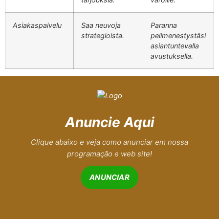
Asiakaspalvelu
Saa neuvoja
Paranna
strategioista.
pelimenestystäsi
asiantuntevalla
avustuksella.
Anuncie Aqui
Clique abaixo e veja como anunciar em nossa
programação e web site!
ANUNCIAR