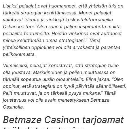
Lisäksi pelaajat ovat huomanneet, että yhteisön tuki on
tärkeää strategian kehittämisessä. Monet pelaajat
vaihtavat ideoita ja vinkkejä keskustelufoorumeilla.
Oskari
kertoo: “Olen saanut paljon inspiraatiota muilta
pelaajilta foorumeilta. Heidän vinkkinsä ovat auttaneet
minua kehittämään omaa strategiaani.” Tämä
yhteisöllinen oppiminen voi olla arvokasta ja parantaa
pelikokemusta.
Viimeiseksi, pelaajat korostavat, että strategian tulee
olla joustava. Markkinoiden ja pelien muuttuessa on
tärkeää sopeutua uusiin olosuhteisiin.
Elina
jakaa: “Olen
oppinut, että strategiani on hyvä päivittää säännöllisesti.
Pelit muuttuvat, ja on tärkeää pysyä mukana.” Tämä
joustavuus voi olla avain menestykseen Betmaze
Casinolla.
Betmaze Casinon tarjoamat