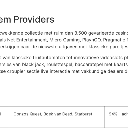
eem Providers
rukwekkende collectie met ruim dan 3.500 gevarieerde casin
als Net Entertainment, Micro Gaming, PlaynGO, Pragmatic P
rkrijgen naar de nieuwste uitgaven met klassieke pareltjes
uit van klassieke fruitautomaten tot innovatieve videoslots 
sies van black jack, roulettespel, baccaratspel met kaarts
se croupier sectie live interactie met vakkundige dealers 
d
Gonzos Quest, Boek van Dead, Starburst
94% – ach