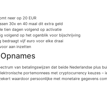
komt neer op 20 EUR
ssen 30x en 40 maal dit extra geld
e tien dagen volgend op activatie
g volgend op het ogenblik voor bijschrijving
bedraagt vijf euro voor elke draai
voor aan inzetten
t Opnames
spectrum van betalingswijzen dat beide Nederlandse plus bu
 elektronische portemonnees met cryptocurrency keuzes – i
erzekert waardoor persoonlijke met monetaire gegevens c