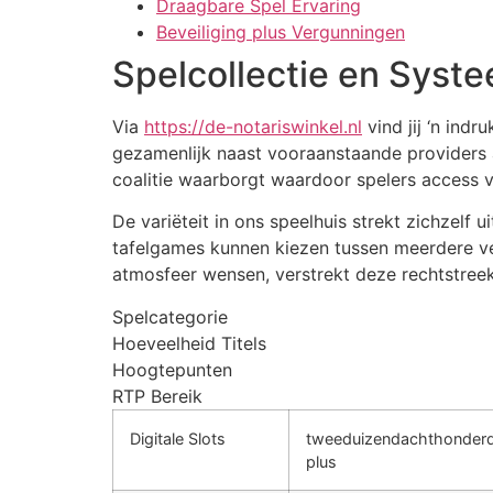
Draagbare Spel Ervaring
Beveiliging plus Vergunningen
Spelcollectie en Syst
Via
https://de-notariswinkel.nl
vind jij ‘n ind
gezamenlijk naast vooraanstaande providers 
coalitie waarborgt waardoor spelers access ve
De variëteit in ons speelhuis strekt zichzelf 
tafelgames kunnen kiezen tussen meerdere ver
atmosfeer wensen, verstrekt deze rechtstreek
Spelcategorie
Hoeveelheid Titels
Hoogtepunten
RTP Bereik
Digitale Slots
tweeduizendachthonder
plus