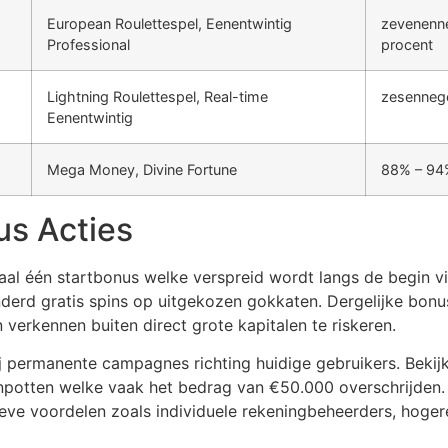
European Roulettespel, Eenentwintig
zevenenne
Professional
procent
Lightning Roulettespel, Real-time
zesennege
Eenentwintig
Mega Money, Divine Fortune
88% – 94
us Acties
aal één startbonus welke verspreid wordt langs de begin vi
derd gratis spins op uitgekozen gokkaten. Dergelijke bon
verkennen buiten direct grote kapitalen te riskeren.
j permanente campagnes richting huidige gebruikers. Bekij
zenpotten welke vaak het bedrag van €50.000 overschrijden
sieve voordelen zoals individuele rekeningbeheerders, hog