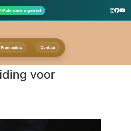
Fale com a gente!
Promoções
Contato
iding voor