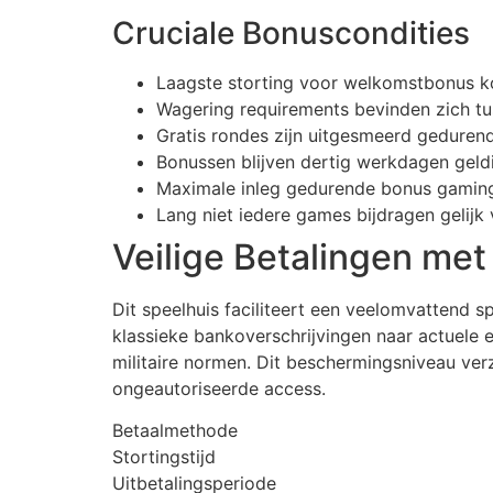
Cruciale Bonuscondities
Laagste storting voor welkomstbonus 
Wagering requirements bevinden zich tu
Gratis rondes zijn uitgesmeerd gedurend
Bonussen blijven dertig werkdagen geldi
Maximale inleg gedurende bonus gaming 
Lang niet iedere games bijdragen gelijk 
Veilige Betalingen me
Dit speelhuis faciliteert een veelomvattend 
klassieke bankoverschrijvingen naar actuele
militaire normen. Dit beschermingsniveau v
ongeautoriseerde access.
Betaalmethode
Stortingstijd
Uitbetalingsperiode