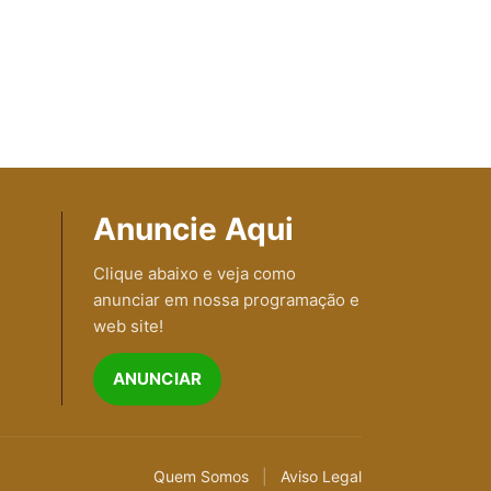
Anuncie Aqui
Clique abaixo e veja como
anunciar em nossa programação e
web site!
ANUNCIAR
Quem Somos
|
Aviso Legal