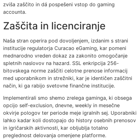
zviša zaščito in dá pospešeni vstop do gaming
accounta.
Zaščita in licenciranje
Naša stran operira pod dovoljenjem, izdanim s strani
institucije regulatorja Curacao eGaming, kar pomeni
mednarodno vreden dokaz za zakonito omogočanje
spletnih naslovov na hazard. SSL enkripcija 256-
bitovskega norme zaščiti celotne prenose informacij
med uporabnikom in strežniki, kar je identičen zaščitni
način, ki ga rabijo svetovne finančne institucije.
Implementirali smo shemo zrelega gaminga, ki obsega
opcijo self-exclusion, dnevne, weekly in mesečne
okvirje pologov ter periode meje igralnih sej. Uporabniki
lahko kadar koli dostopajo do history osebnih prenosov
in igričarskih aktivnosti, kar obljublja totalno
preglednost delovanja omenjene platforme.