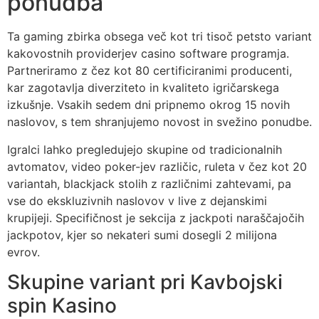
ponudba
Ta gaming zbirka obsega več kot tri tisoč petsto variant
kakovostnih providerjev casino software programja.
Partneriramo z čez kot 80 certificiranimi producenti,
kar zagotavlja diverziteto in kvaliteto igričarskega
izkušnje. Vsakih sedem dni pripnemo okrog 15 novih
naslovov, s tem shranjujemo novost in svežino ponudbe.
Igralci lahko pregledujejo skupine od tradicionalnih
avtomatov, video poker-jev različic, ruleta v čez kot 20
variantah, blackjack stolih z različnimi zahtevami, pa
vse do ekskluzivnih naslovov v live z dejanskimi
krupijeji. Specifičnost je sekcija z jackpoti naraščajočih
jackpotov, kjer so nekateri sumi dosegli 2 milijona
evrov.
Skupine variant pri Kavbojski
spin Kasino