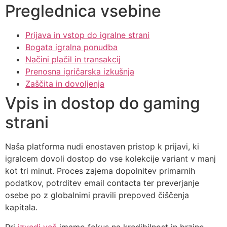
Preglednica vsebine
Prijava in vstop do igralne strani
Bogata igralna ponudba
Načini plačil in transakcij
Prenosna igričarska izkušnja
Zaščita in dovoljenja
Vpis in dostop do gaming
strani
Naša platforma nudi enostaven pristop k prijavi, ki
igralcem dovoli dostop do vse kolekcije variant v manj
kot tri minut. Proces zajema dopolnitev primarnih
podatkov, potrditev email contacta ter preverjanje
osebe po z globalnimi pravili prepoved čiščenja
kapitala.
Pri
izvedi več
imamo fokus na kredibilnost in brzino,