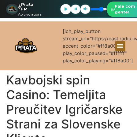
Prata
Fale com 
FM
gente!
Ao vivo agora:
[lch_play_button
stream_url="https://cast.radiu.l
accent_color="#ff8a00"
play_color_paused="#ffffff"
play_color_playing="#ff8a00"]
Kavbojski spin
Casino: Temeljita
Preučitev Igričarske
Strani za Slovenske