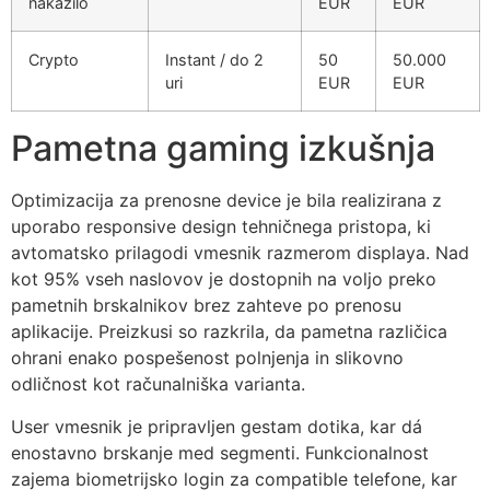
nakazilo
EUR
EUR
Crypto
Instant / do 2
50
50.000
uri
EUR
EUR
Pametna gaming izkušnja
Optimizacija za prenosne device je bila realizirana z
uporabo responsive design tehničnega pristopa, ki
avtomatsko prilagodi vmesnik razmerom displaya. Nad
kot 95% vseh naslovov je dostopnih na voljo preko
pametnih brskalnikov brez zahteve po prenosu
aplikacije. Preizkusi so razkrila, da pametna različica
ohrani enako pospešenost polnjenja in slikovno
odličnost kot računalniška varianta.
User vmesnik je pripravljen gestam dotika, kar dá
enostavno brskanje med segmenti. Funkcionalnost
zajema biometrijsko login za compatible telefone, kar