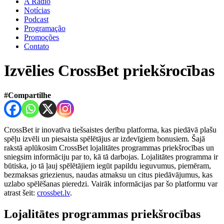
A Rádio
Notícias
Podcast
Programação
Promoções
Contato
Izvēlies CrossBet priekšrocības
#Compartilhe
CrossBet ir inovatīva tiešsaistes derību platforma, kas piedāvā plašu
spēļu izvēli un piesaista spēlētājus ar izdevīgiem bonusiem. Šajā
rakstā aplūkosim CrossBet lojalitātes programmas priekšrocības un
sniegsim informāciju par to, kā tā darbojas. Lojalitātes programma ir
būtiska, jo tā ļauj spēlētājiem iegūt papildu ieguvumus, piemēram,
bezmaksas griezienus, naudas atmaksu un citus piedāvājumus, kas
uzlabo spēlēšanas pieredzi. Vairāk informācijas par šo platformu var
atrast šeit:
crossbet.lv
.
Lojalitātes programmas priekšrocības