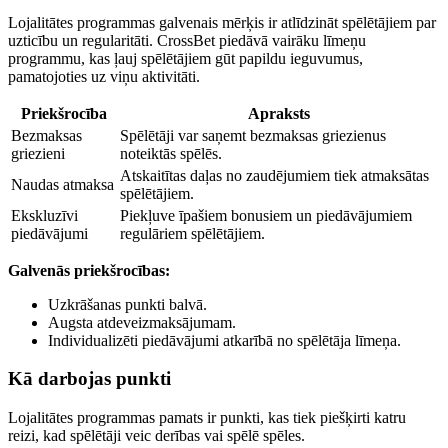
Lojalitātes programmas galvenais mērķis ir atlīdzināt spēlētājiem par
uzticību un regularitāti. CrossBet piedāvā vairāku līmeņu
programmu, kas ļauj spēlētājiem gūt papildu ieguvumus,
pamatojoties uz viņu aktivitāti.
Priekšrocība
Apraksts
Bezmaksas
Spēlētāji var saņemt bezmaksas griezienus
griezieni
noteiktās spēlēs.
Atskaitītas daļas no zaudējumiem tiek atmaksātas
Naudas atmaksa
spēlētājiem.
Ekskluzīvi
Piekļuve īpašiem bonusiem un piedāvājumiem
piedāvājumi
regulāriem spēlētājiem.
Galvenās priekšrocības:
Uzkrāšanas punkti balvā.
Augsta atdeveizmaksājumam.
Individualizēti piedāvājumi atkarībā no spēlētāja līmeņa.
Kā darbojas punkti
Lojalitātes programmas pamats ir punkti, kas tiek piešķirti katru
reizi, kad spēlētāji veic derības vai spēlē spēles.