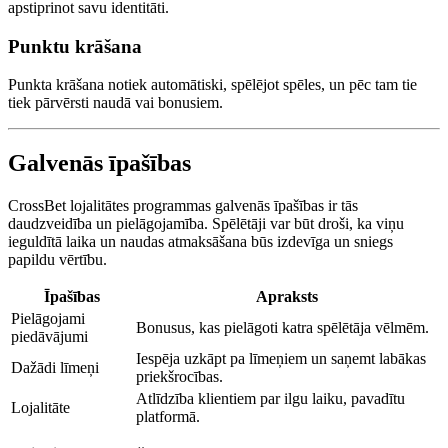
apstiprinot savu identitāti.
Punktu krāšana
Punkta krāšana notiek automātiski, spēlējot spēles, un pēc tam tie
tiek pārvērsti naudā vai bonusiem.
Galvenās īpašības
CrossBet lojalitātes programmas galvenās īpašības ir tās
daudzveidība un pielāgojamība. Spēlētāji var būt droši, ka viņu
ieguldītā laika un naudas atmaksāšana būs izdevīga un sniegs
papildu vērtību.
Īpašības
Apraksts
Pielāgojami
Bonusus, kas pielāgoti katra spēlētāja vēlmēm.
piedāvājumi
Iespēja uzkāpt pa līmeņiem un saņemt labākas
Dažādi līmeņi
priekšrocības.
Atlīdzība klientiem par ilgu laiku, pavadītu
Lojalitāte
platformā.