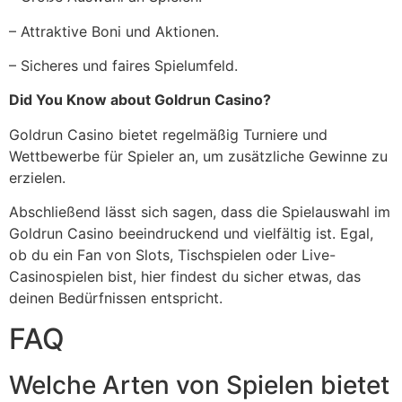
– Attraktive Boni und Aktionen.
– Sicheres und faires Spielumfeld.
Did You Know about Goldrun Casino?
Goldrun Casino bietet regelmäßig Turniere und
Wettbewerbe für Spieler an, um zusätzliche Gewinne zu
erzielen.
Abschließend lässt sich sagen, dass die Spielauswahl im
Goldrun Casino beeindruckend und vielfältig ist. Egal,
ob du ein Fan von Slots, Tischspielen oder Live-
Casinospielen bist, hier findest du sicher etwas, das
deinen Bedürfnissen entspricht.
FAQ
Welche Arten von Spielen bietet