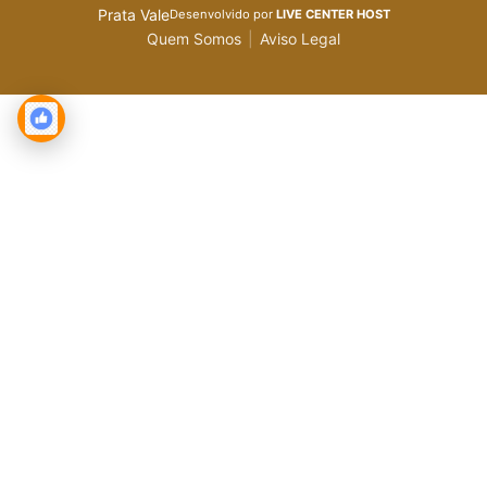
Prata Vale
Desenvolvido por
LIVE CENTER HOST
Quem Somos
|
Aviso Legal