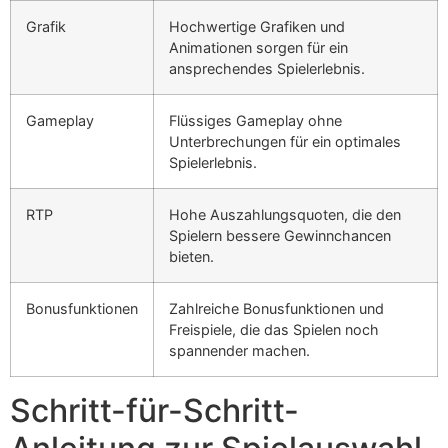
Grafik
Hochwertige Grafiken und
Animationen sorgen für ein
ansprechendes Spielerlebnis.
Gameplay
Flüssiges Gameplay ohne
Unterbrechungen für ein optimales
Spielerlebnis.
RTP
Hohe Auszahlungsquoten, die den
Spielern bessere Gewinnchancen
bieten.
Bonusfunktionen
Zahlreiche Bonusfunktionen und
Freispiele, die das Spielen noch
spannender machen.
Schritt-für-Schritt-