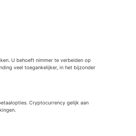
kken. U behoeft nimmer te verbeiden op
ding veel toegankelijker, in het bijzonder
etaalopties. Cryptocurrency gelijk aan
kingen.