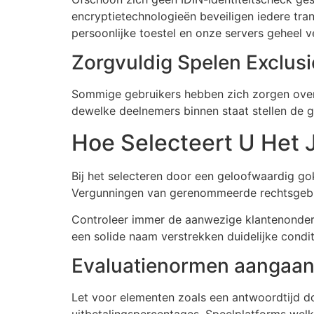
encryptietechnologieën beveiligen iedere tran
persoonlijke toestel en onze servers geheel v
Zorgvuldig Spelen Exclusi
Sommige gebruikers hebben zich zorgen over 
dewelke deelnemers binnen staat stellen de 
Hoe Selecteert U Het 
Bij het selecteren door een geloofwaardig g
Vergunningen van gerenommeerde rechtsgebie
Controleer immer de aanwezige klantenonderst
een solide naam verstrekken duidelijke cond
Evaluatienormen aangaan
Let voor elementen zoals een antwoordtijd d