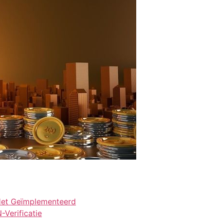
Het Geïmplementeerd
-Verificatie