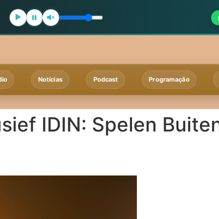
dio
Notícias
Podcast
Programação
sief IDIN: Spelen Buite