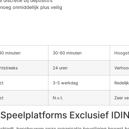
discretie bij deposito’s
oeg onmiddellijk plus veilig
30 minuten
30-60 minuten
Hoogst
htstreeks
24 uren
Verhoo
ct
3-5 werkdag
Redelijk
ct
N.v.t.
Zeer v
 Speelplatforms Exclusief IDI
schiedt, beschouwen onze organisatie beveiliging hoogst b