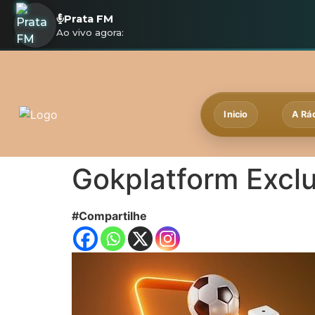
Prata FM
Ao vivo agora:
Inicio
A Rá
Gokplatform Exclu
#Compartilhe