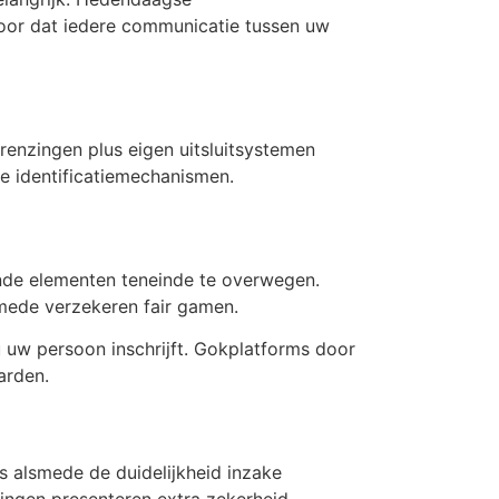
rvoor dat iedere communicatie tussen uw
enzingen plus eigen uitsluitsystemen
e identificatiemechanismen.
nde elementen teneinde te overwegen.
mede verzekeren fair gamen.
 uw persoon inschrijft. Gokplatforms door
arden.
s alsmede de duidelijkheid inzake