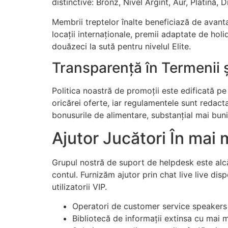
distinctive: Bronz, Nivel Argint, Aur, Platină, D
Membrii treptelor înalte beneficiază de avanta
locații internaționale, premii adaptate de hol
douăzeci la sută pentru nivelul Elite.
Transparență în Termenii 
Politica noastră de promoții este edificată pe
oricărei oferte, iar regulamentele sunt redacta
bonusurile de alimentare, substanțial mai buni
Ajutor Jucători În mai 
Grupul nostră de suport de helpdesk este alcăt
contul. Furnizăm ajutor prin chat live live di
utilizatorii VIP.
Operatori de customer service speakers n
Bibliotecă de informații extinsa cu mai 