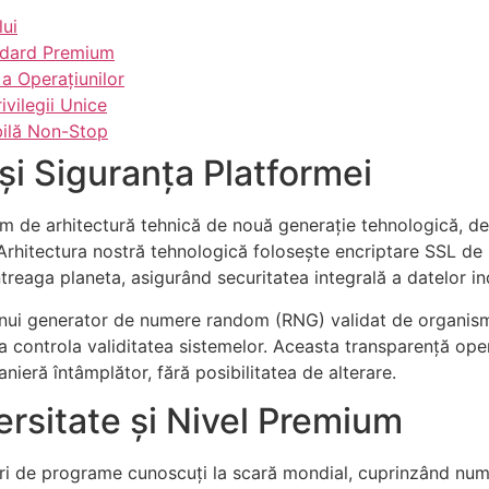
lui
andard Premium
a Operațiunilor
vilegii Unice
bilă Non-Stop
și Siguranța Platformei
m de arhitectură tehnică de nouă generație tehnologică, de
rhitectura nostră tehnologică folosește encriptare SSL de 2
ntreaga planeta, asigurând securitatea integrală a datelor ind
 unui generator de numere random (RNG) validat de organi
 a controla validitatea sistemelor. Aceasta transparență op
nieră întâmplător, fără posibilitatea de alterare.
ersitate și Nivel Premium
ri de programe cunoscuți la scară mondial, cuprinzând num