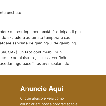
ente anchete
ete de restricție personală. Participanții pot
ade de excludere automată temporară sau
unătoare asociate de gaming-ul de gambling.
1668/JAZ), un fapt confirmabil prin
cte de administrare, inclusiv verificări
oceduri riguroase împotriva spălării de
Anuncie Aqui
Clique abaixo e veja como
anunciar em nossa programação e