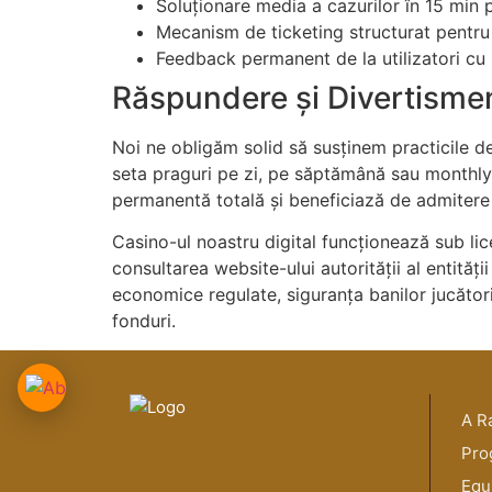
Soluționare media a cazurilor în 15 min p
Mecanism de ticketing structurat pentru c
Feedback permanent de la utilizatori cu
Răspundere și Divertismen
Noi ne obligăm solid să susținem practicile de
seta praguri pe zi, pe săptămână sau monthly 
permanentă totală și beneficiază de admitere 
Casino-ul noastru digital funcționează sub li
consultarea website-ului autorității al entităț
economice regulate, siguranța banilor jucător
fonduri.
A R
Pro
Equ