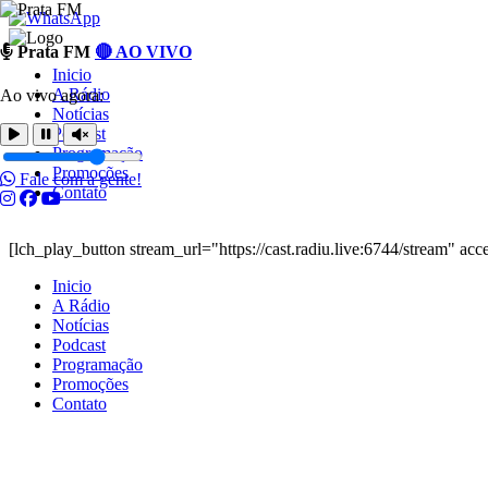
Ir
Prata FM
🔴 AO VIVO
para
Inicio
o
A Rádio
Ao vivo agora:
conteúdo
Notícias
Podcast
Programação
Promoções
Fale com a gente!
Contato
[lch_play_button stream_url="https://cast.radiu.live:6744/stream" a
Inicio
A Rádio
Notícias
Podcast
Programação
Promoções
Contato