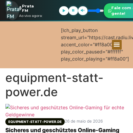
Prata
Fale com 
FM
gente!
Ao vivo agora:
[lch_play_button
stream_url="https://cast.radiu.l
accent_color="#ff8a00"
play_color_paused="#ffffff"
play_color_playing="#ff8a00"]
equipment-statt-
power.de
26 de maio de 2026
EQUIPMENT-STATT-POWER.DE
Sicheres und geschütztes Online-Gaming