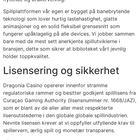
Spillplattformen vår egen er bygget på banebrytende
teknologi som lover hurtig lastehastighet, glatte
animasjoner og en solid fleksibel grensesnitt som
fungerer upåklagelig på alle devices. Vi jobber sammen
bare med de mest sett anerkjente spillutviklerne i
bransjen, dette som sikrer at biblioteket vårt jevnlig
holder toppkvalitet.
Lisensering og sikkerhet
Dragonia Casino opererer innenfor stramme
regulatoriske rammer og besitter godkjent spilllisens fra
Curaçao Gaming Authority (lisensnummer nr. 1668/JAZ),
som er blant av de aller aller mest respekterte
lisensutstederne i den globale globale spillindustrien.
Nevnte lisensen krever at vi oppfyller utfyllende krav til
spillervern, ærlig spill og monetær transparens.