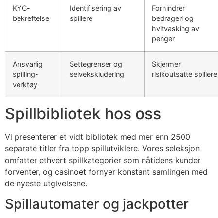
KYC-
Identifisering av
Forhindrer
bekreftelse
spillere
bedrageri og
hvitvasking av
penger
Ansvarlig
Settegrenser og
Skjermer
spilling-
selvekskludering
risikoutsatte spillere
verktøy
Spillbibliotek hos oss
Vi presenterer et vidt bibliotek med mer enn 2500
separate titler fra topp spillutviklere. Vores seleksjon
omfatter ethvert spillkategorier som nåtidens kunder
forventer, og casinoet fornyer konstant samlingen med
de nyeste utgivelsene.
Spillautomater og jackpotter