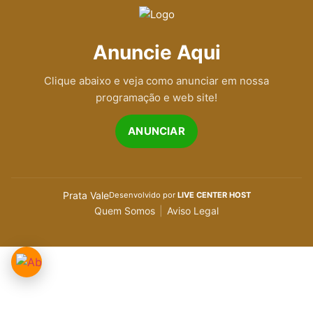
Anuncie Aqui
Clique abaixo e veja como anunciar em nossa
programação e web site!
ANUNCIAR
Prata Vale
Desenvolvido por
LIVE CENTER HOST
Quem Somos
|
Aviso Legal