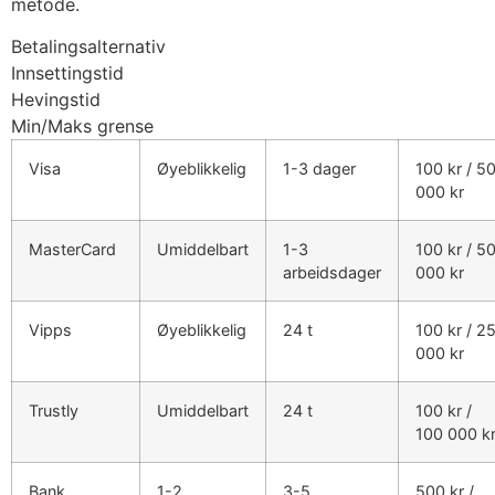
metode.
Betalingsalternativ
Innsettingstid
Hevingstid
Min/Maks grense
Visa
Øyeblikkelig
1-3 dager
100 kr / 5
000 kr
MasterCard
Umiddelbart
1-3
100 kr / 5
arbeidsdager
000 kr
Vipps
Øyeblikkelig
24 t
100 kr / 2
000 kr
Trustly
Umiddelbart
24 t
100 kr /
100 000 k
Bank
1-2
3-5
500 kr /