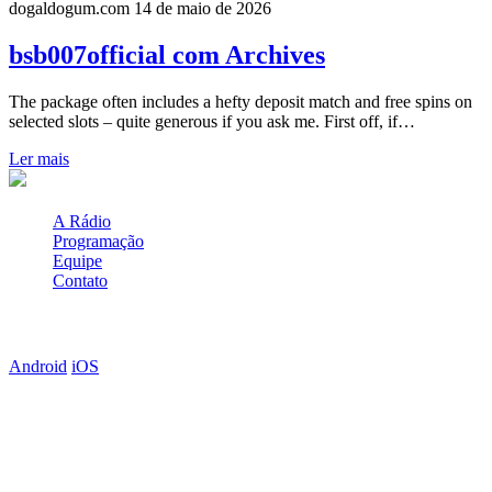
dogaldogum.com
14 de maio de 2026
bsb007official com Archives
The package often includes a hefty deposit match and free spins on
selected slots – quite generous if you ask me. First off, if…
Ler mais
A Rádio
Programação
Equipe
Contato
Baixe o APP
Android
iOS
Anuncie Aqui
Clique abaixo e veja como anunciar em nossa programação e web
site!