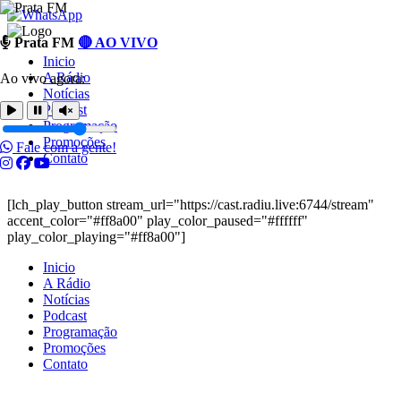
Ir
Prata FM
🔴 AO VIVO
para
Inicio
o
A Rádio
Ao vivo agora:
conteúdo
Notícias
Podcast
Programação
Promoções
Fale com a gente!
Contato
[lch_play_button stream_url="https://cast.radiu.live:6744/stream"
accent_color="#ff8a00" play_color_paused="#ffffff"
play_color_playing="#ff8a00"]
Inicio
A Rádio
Notícias
Podcast
Programação
Promoções
Contato