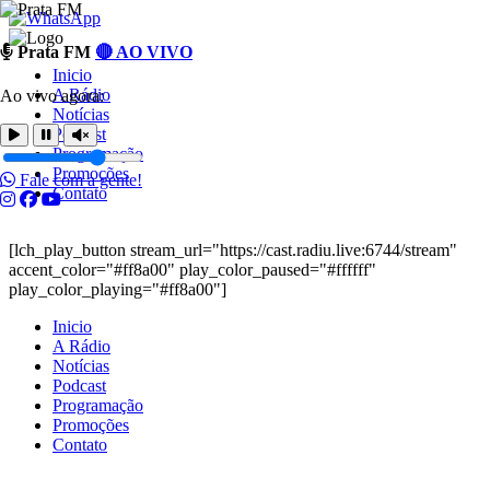
Ir
Prata FM
🔴 AO VIVO
para
Inicio
o
A Rádio
Ao vivo agora:
conteúdo
Notícias
Podcast
Programação
Promoções
Fale com a gente!
Contato
[lch_play_button stream_url="https://cast.radiu.live:6744/stream"
accent_color="#ff8a00" play_color_paused="#ffffff"
play_color_playing="#ff8a00"]
Inicio
A Rádio
Notícias
Podcast
Programação
Promoções
Contato