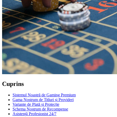
Cuprins
Sistemul Noastră de Gaming Premium
Gama Nostrum de Titluri și Provideri
Variante de Plată și Protecție
Schema Nostrum de Recompense
Asistență Profesionist 24/7