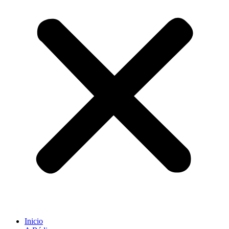
Inicio