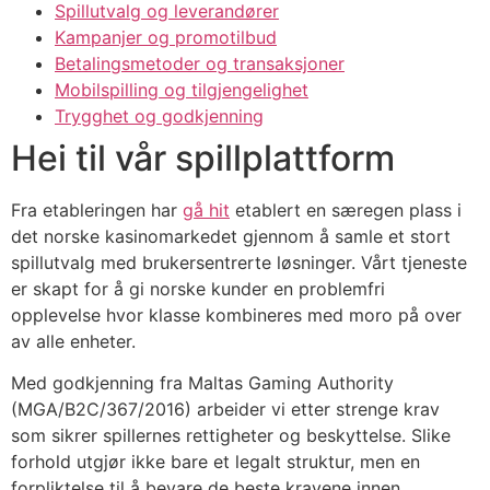
Spillutvalg og leverandører
Kampanjer og promotilbud
Betalingsmetoder og transaksjoner
Mobilspilling og tilgjengelighet
Trygghet og godkjenning
Hei til vår spillplattform
Fra etableringen har
gå hit
etablert en særegen plass i
det norske kasinomarkedet gjennom å samle et stort
spillutvalg med brukersentrerte løsninger. Vårt tjeneste
er skapt for å gi norske kunder en problemfri
opplevelse hvor klasse kombineres med moro på over
av alle enheter.
Med godkjenning fra Maltas Gaming Authority
(MGA/B2C/367/2016) arbeider vi etter strenge krav
som sikrer spillernes rettigheter og beskyttelse. Slike
forhold utgjør ikke bare et legalt struktur, men en
forpliktelse til å bevare de beste kravene innen