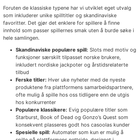
Foruten de klassiske typene har vi utviklet eget utvalg
som inkluderer unike spilltitler og skandinaviske
favoritter. Det gjør det enklere for spillere å finne
innhold som passer spillernes smak uten å burde søke i
hele samlingen.
Skandinaviske populære spill:
Slots med motiv og
funksjoner særskilt tilpasset norske brukere,
inkludert nordiske jackpoter og årstidsrelaterte
tilbud
Ferske titler:
Hver uke nyheter med de nyeste
produktene fra plattformens samarbeidspartnere,
ofte mulig å spille hos oss tidligere enn de utgis
hos konkurrenter
Populære klassikere:
Evig populære titler som
Starburst, Book of Dead og Gonzo’s Quest som
konsekvent plasseres godt hos casoolas kunder
Spesielle spill:
Automater som kun er mulig å
spille på plattformens nettside, designet i