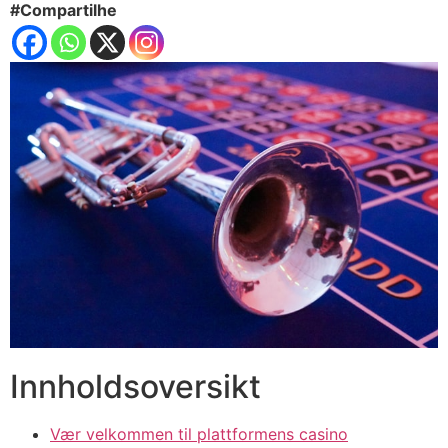
#Compartilhe
Innholdsoversikt
Vær velkommen til plattformens casino