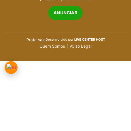
ANUNCIAR
Prata Vale
Desenvolvido por
LIVE CENTER HOST
Quem Somos
|
Aviso Legal