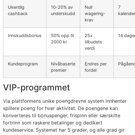
Ukentlig
10-20% av
Null
7
cashback
underskudd
wagering-
kalende
krav
Innskuddsbonus
50% opp til
25x
14 dage
2000 kr
tilbudets
verdi
Kundeprogram
Nivåbaserte
Endres per
Pågåen
premier
fordel
VIP-programmet
Via plattformens unike poengdrevne system innhenter
spillere poeng for hver aktivitet. De poengene kan
konverteres til bonuspenger, frispinn eller særskilte
fortrinn som raskere betalinger og dedikert
kundeservice. Systemet har 5 grader, og alle grad gir