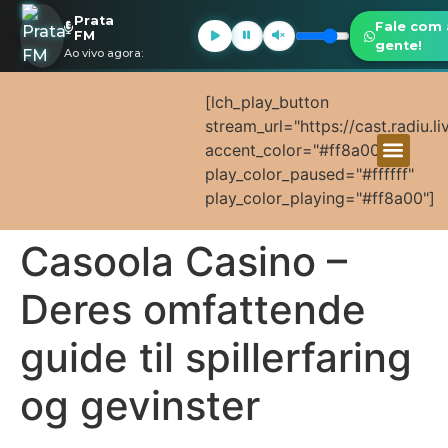
Prata
Fale com 
FM
gente!
Ao vivo agora:
[lch_play_button
stream_url="https://cast.radiu.l
accent_color="#ff8a00"
play_color_paused="#ffffff"
play_color_playing="#ff8a00"]
Casoola Casino –
Deres omfattende
guide til spillerfaring
og gevinster