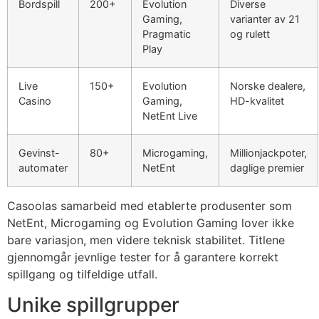
Bordspill
200+
Evolution
Diverse
Gaming,
varianter av 21
Pragmatic
og rulett
Play
Live
150+
Evolution
Norske dealere,
Casino
Gaming,
HD-kvalitet
NetEnt Live
Gevinst-
80+
Microgaming,
Millionjackpoter,
automater
NetEnt
daglige premier
Casoolas samarbeid med etablerte produsenter som
NetEnt, Microgaming og Evolution Gaming lover ikke
bare variasjon, men videre teknisk stabilitet. Titlene
gjennomgår jevnlige tester for å garantere korrekt
spillgang og tilfeldige utfall.
Unike spillgrupper