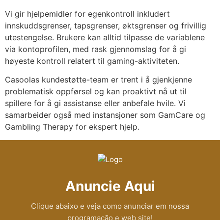
Vi gir hjelpemidler for egenkontroll inkludert
innskuddsgrenser, tapsgrenser, øktsgrenser og frivillig
utestengelse. Brukere kan alltid tilpasse de variablene
via kontoprofilen, med rask gjennomslag for å gi
høyeste kontroll relatert til gaming-aktiviteten.
Casoolas kundestøtte-team er trent i å gjenkjenne
problematisk oppførsel og kan proaktivt nå ut til
spillere for å gi assistanse eller anbefale hvile. Vi
samarbeider også med instansjoner som GamCare og
Gambling Therapy for ekspert hjelp.
Anuncie Aqui
Clique abaixo e veja como anunciar em nossa
programação e web site!