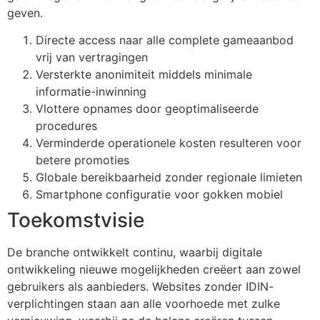
geven.
Directe access naar alle complete gameaanbod
vrij van vertragingen
Versterkte anonimiteit middels minimale
informatie-inwinning
Vlottere opnames door geoptimaliseerde
procedures
Verminderde operationele kosten resulteren voor
betere promoties
Globale bereikbaarheid zonder regionale limieten
Smartphone configuratie voor gokken mobiel
Toekomstvisie
De branche ontwikkelt continu, waarbij digitale
ontwikkeling nieuwe mogelijkheden creëert aan zowel
gebruikers als aanbieders. Websites zonder IDIN-
verplichtingen staan aan alle voorhoede met zulke