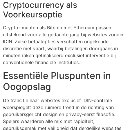
Cryptocurrency als
Voorkeursoptie
Crypto- munten als Bitcoin met Ethereum passen
uitstekend voor alle gedachtegang bij websites zonder
IDIN. Zulke betaalopties verschaffen ongekende
discretie met vaart, waarbij betalingen doorgaans in
minuten raken gefinaliseerd exclusief interventie bij
conventionele financiële instituties.
Essentiële Pluspunten in
Oogopslag
De transitie naar websites exclusief IDIN-controle
weerspiegelt deze ruimere trend in de richting van
gebruikersgericht design en privacy-eerst filosofie.
Spelers waarderen alle mix met rapiditeit,
gebruiksgemak met veiligheid dat dergelijke websites