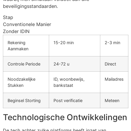
beveiligingsstandaarden.
Stap
Conventionele Manier
Zonder IDIN
Rekening
15-20 min
2-3 min
Aanmaken
Controle Periode
24-72 u
Direct
Noodzakelijke
ID, woonbewijs,
Mailadres
Stukken
bankstaat
Beginsel Storting
Post verificatie
Meteen
Technologische Ontwikkelingen
De tech achter zulke platforms heeft inzet van