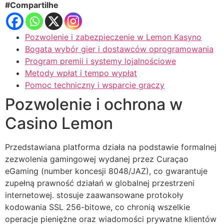
#Compartilhe
Pozwolenie i zabezpieczenie w Lemon Kasyno
Bogata wybór gier i dostawców oprogramowania
Program premii i systemy lojalnościowe
Metody wpłat i tempo wypłat
Pomoc techniczny i wsparcie graczy
Pozwolenie i ochrona w
Casino Lemon
Przedstawiana platforma działa na podstawie formalnej
zezwolenia gamingowej wydanej przez Curaçao
eGaming (number koncesji 8048/JAZ), co gwarantuje
zupełną prawność działań w globalnej przestrzeni
internetowej. stosuje zaawansowane protokoły
kodowania SSL 256-bitowe, co chronią wszelkie
operacje pieniężne oraz wiadomości prywatne klientów