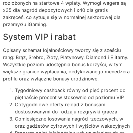
rozłożonych na startowe 4 wpłaty. Wymogi wagera są
x35 dla nagród depozytowych i x40 dla gratis
zakręceń, co sytuuje się w normalnej sektorowej dla
przemysłu iGaming.
System VIP i rabat
Opisany schemat lojalnościowy tworzy się z sześciu
rang: Brąz, Srebro, Złoty, Platynowy, Diamond i Elitarny.
Wszystkie poziom udostępnia bonus korzyści, w tym
większe granice wypłacania, dedykowanego menedżera
profilu oraz wyłączne bonusy urodzinowe.
Tygodniowy cashback równy od pięć procent do
piętnaście procent w stosownie od poziomu VIP
Cotygodniowe oferty reload z bonusami
dostosowanymi do rodzaju rozgrywki gracza
Comiesięczne losowania nagród rzeczowych, w
oraz gadżetów cyfrowych i wyjściów wakacyjnych
Program point lojalnościowych wymienianych na