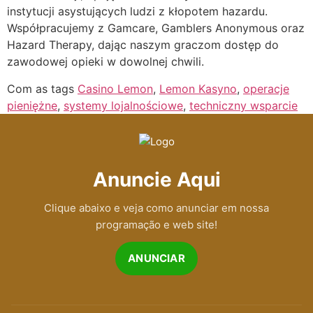
instytucji asystujących ludzi z kłopotem hazardu.
Współpracujemy z Gamcare, Gamblers Anonymous oraz
Hazard Therapy, dając naszym graczom dostęp do
zawodowej opieki w dowolnej chwili.
Com as tags
Casino Lemon
,
Lemon Kasyno
,
operacje
pieniężne
,
systemy lojalnościowe
,
techniczny wsparcie
Anuncie Aqui
Clique abaixo e veja como anunciar em nossa
programação e web site!
ANUNCIAR