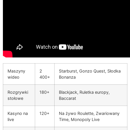
Maszyny
2
Starburst, Gonzo Quest, Słodka
wideo
400+
Bonanza
Rozgrywki
180+
Blackjack, Ruletka europy,
stołowe
Baccarat
Kasyno na
120+
Na żywo Roulette, Zwariowany
live
Time, Monopoly Live