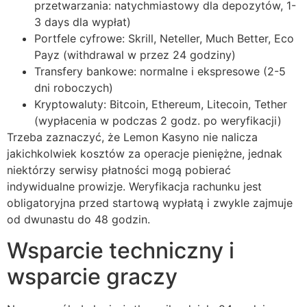
przetwarzania: natychmiastowy dla depozytów, 1-
3 days dla wypłat)
Portfele cyfrowe: Skrill, Neteller, Much Better, Eco
Payz (withdrawal w przez 24 godziny)
Transfery bankowe: normalne i ekspresowe (2-5
dni roboczych)
Kryptowaluty: Bitcoin, Ethereum, Litecoin, Tether
(wypłacenia w podczas 2 godz. po weryfikacji)
Trzeba zaznaczyć, że Lemon Kasyno nie nalicza
jakichkolwiek kosztów za operacje pieniężne, jednak
niektórzy serwisy płatności mogą pobierać
indywidualne prowizje. Weryfikacja rachunku jest
obligatoryjna przed startową wypłatą i zwykle zajmuje
od dwunastu do 48 godzin.
Wsparcie techniczny i
wsparcie graczy