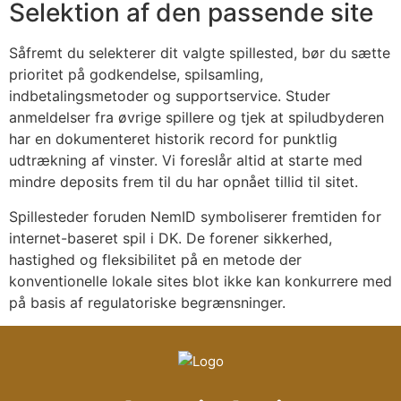
Selektion af den passende site
Såfremt du selekterer dit valgte spillested, bør du sætte
prioritet på godkendelse, spilsamling,
indbetalingsmetoder og supportservice. Studer
anmeldelser fra øvrige spillere og tjek at spiludbyderen
har en dokumenteret historik record for punktlig
udtrækning af vinster. Vi foreslår altid at starte med
mindre deposits frem til du har opnået tillid til sitet.
Spillesteder foruden NemID symboliserer fremtiden for
internet-baseret spil i DK. De forener sikkerhed,
hastighed og fleksibilitet på en metode der
konventionelle lokale sites blot ikke kan konkurrere med
på basis af regulatoriske begrænsninger.