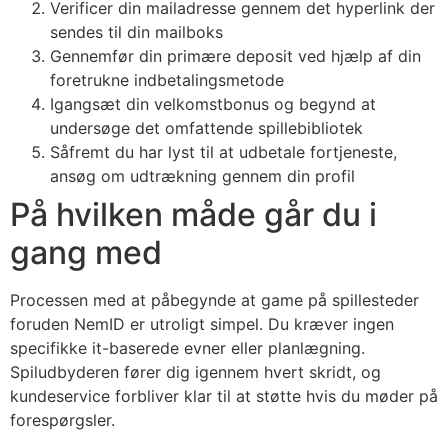
Verificer din mailadresse gennem det hyperlink der
sendes til din mailboks
Gennemfør din primære deposit ved hjælp af din
foretrukne indbetalingsmetode
Igangsæt din velkomstbonus og begynd at
undersøge det omfattende spillebibliotek
Såfremt du har lyst til at udbetale fortjeneste,
ansøg om udtrækning gennem din profil
På hvilken måde går du i
gang med
Processen med at påbegynde at game på spillesteder
foruden NemID er utroligt simpel. Du kræver ingen
specifikke it-baserede evner eller planlægning.
Spiludbyderen fører dig igennem hvert skridt, og
kundeservice forbliver klar til at støtte hvis du møder på
forespørgsler.