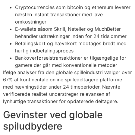
Cryptocurrencies som bitcoin og ethereum leverer
næsten instant transaktioner med lave
omkostninger
E-wallets såsom Skrill, Neteller og MuchBetter
behandler udtrækninger inden for 24 tidslommer
Betalingskort og hævekort modtages bredt med
hurtig indbetalingsproces
Bankoverførselstransaktioner er tilgængelige for
gamere der går med konventionelle metoder
Ifølge analyser fra den globale spilleindustri vælger over
67% af kontinentale online spilledeltagere platforme
med hævningstider under 24 timeperioder. Nævnte
verificerede realitet understreger relevansen af
lynhurtige transaktioner for opdaterede deltagere.
Gevinster ved globale
spiludbydere