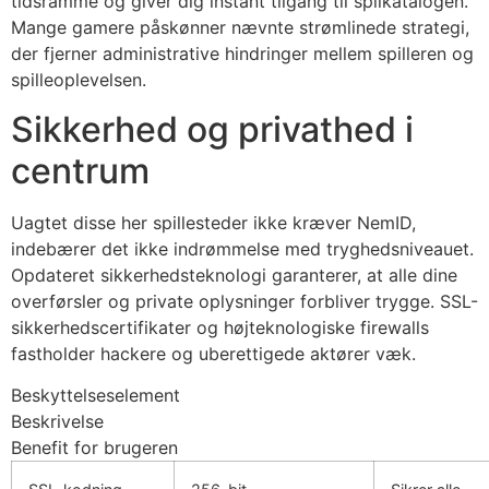
tidsramme og giver dig instant tilgang til spilkatalogen.
Mange gamere påskønner nævnte strømlinede strategi,
der fjerner administrative hindringer mellem spilleren og
spilleoplevelsen.
Sikkerhed og privathed i
centrum
Uagtet disse her spillesteder ikke kræver NemID,
indebærer det ikke indrømmelse med tryghedsniveauet.
Opdateret sikkerhedsteknologi garanterer, at alle dine
overførsler og private oplysninger forbliver trygge. SSL-
sikkerhedscertifikater og højteknologiske firewalls
fastholder hackere og uberettigede aktører væk.
Beskyttelseselement
Beskrivelse
Benefit for brugeren