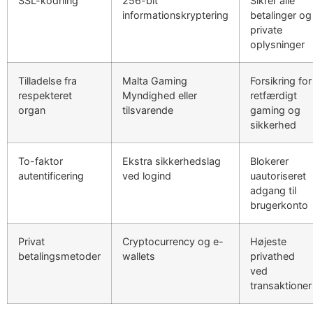
SSL-kodning
256-bit
Sikrer alle
informationskryptering
betalinger og
private
oplysninger
Tilladelse fra
Malta Gaming
Forsikring for
respekteret
Myndighed eller
retfærdigt
organ
tilsvarende
gaming og
sikkerhed
To-faktor
Ekstra sikkerhedslag
Blokerer
autentificering
ved logind
uautoriseret
adgang til
brugerkonto
Privat
Cryptocurrency og e-
Højeste
betalingsmetoder
wallets
privathed
ved
transaktioner