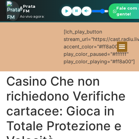
Prata
Fale com 
FM
gente!
Ao vivo agora:
[lch_play_button
stream_url="https://cast.radiu.l
accent_color="#ff8a00"
play_color_paused="#ffffff"
play_color_playing="#ff8a00"]
Casino Che non
richiedono Verifiche
cartacee: Gioca in
Totale Protezione e