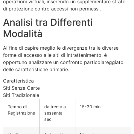
operazioni virtuali, inserendo un supplementare strato
di protezione contro accessi non permessi.
Analisi tra Differenti
Modalità
Al fine di capire meglio le divergenze tra le diverse
forme di accesso alle siti di intrattenimento, è
opportuno analizzare un confronto particolareggiato
delle caratteristiche primarie.
Caratteristica
Siti Senza Carte
Siti Tradizionale
Tempo di
da trenta a
15-30 min
Registrazione
sessanta
sec