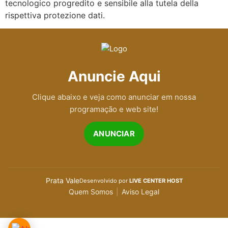
tecnologico progredito e sensibile alla tutela della
rispettiva protezione dati.
Anuncie Aqui
Clique abaixo e veja como anunciar em nossa
programação e web site!
ANUNCIAR
Prata Vale
Desenvolvido por
LIVE CENTER HOST
Quem Somos
|
Aviso Legal