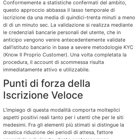
Conformemente a statistiche confermati del ambito,
questo approccio abbassa il lasso temporale di
iscrizione da una media di quindici-trenta minuti a meno
di di un minuto sec. La validazione si realizza mediante
le credenziali bancarie personali del utente, che in
anticipo vengono venire antecedentemente validate
dall’istituto bancario in base a severe metodologie KYC
(Know Il Proprio Customer). Una volta completata la
procedura, il account di scommessa risulta
immediatamente attivo e utilizzabile.
Punti di forza della
Iscrizione Veloce
L’impiego di questa modalità comporta molteplici
aspetti positivi reali tanto per i utenti che per le siti
medesimi. Fra gli elementi più stimati si distingue la
drastica riduzione dei periodi di attesa, fattore