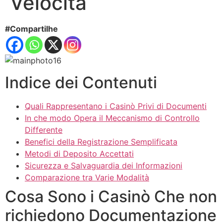
Velocità
#Compartilhe
Indice dei Contenuti
Quali Rappresentano i Casinò Privi di Documenti
In che modo Opera il Meccanismo di Controllo
Differente
Benefici della Registrazione Semplificata
Metodi di Deposito Accettati
Sicurezza e Salvaguardia dei Informazioni
Comparazione tra Varie Modalità
Cosa Sono i Casinò Che non
richiedono Documentazione