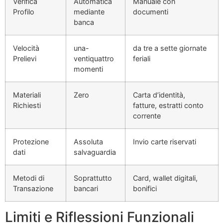
Verifica
Automatica
Manuale con
Profilo
mediante
documenti
banca
Velocità
una-
da tre a sette giornate
Prelievi
ventiquattro
feriali
momenti
Materiali
Zero
Carta d’identità,
Richiesti
fatture, estratti conto
corrente
Protezione
Assoluta
Invio carte riservati
dati
salvaguardia
Metodi di
Soprattutto
Card, wallet digitali,
Transazione
bancari
bonifici
Limiti e Riflessioni Funzionali