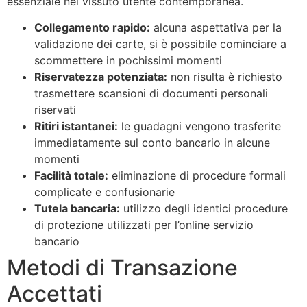
essenziale nel vissuto utente contemporanea.
Collegamento rapido:
alcuna aspettativa per la
validazione dei carte, si è possibile cominciare a
scommettere in pochissimi momenti
Riservatezza potenziata:
non risulta è richiesto
trasmettere scansioni di documenti personali
riservati
Ritiri istantanei:
le guadagni vengono trasferite
immediatamente sul conto bancario in alcune
momenti
Facilità totale:
eliminazione di procedure formali
complicate e confusionarie
Tutela bancaria:
utilizzo degli identici procedure
di protezione utilizzati per l’online servizio
bancario
Metodi di Transazione
Accettati