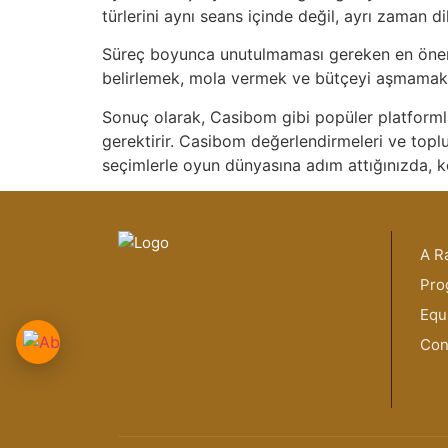
türlerini aynı seans içinde değil, ayrı zaman d
Süreç boyunca unutulmaması gereken en önemli
belirlemek, mola vermek ve bütçeyi aşmamak b
Sonuç olarak, Casibom gibi popüler platformlar
gerektirir. Casibom değerlendirmeleri ve toplul
seçimlerle oyun dünyasına adım attığınızda, k
A R
Pro
Equ
Con