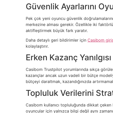
Güvenlik Ayarlarını Oy
Pek çok yeni oyuncu güvenlik doğrulamalarını s
merkezine alması gerekir. Özellikle iki faktö
aktifleştirmek büyük fark yaratır.
Daha detaylı geri bildirimler için
Casibom giri
kolaylaştırır.
Erken Kazanç Yanılgısı
Casibom Trustpilot yorumlarında sıkça görülen
kazançlar ancak uzun vadeli bir bütçe modeliyl
bütçeyi daraltmak, kazandığınızda artırmamak s
Topluluk Verilerini St
Casibom kullanıcı topluluğunda dikkat çeken bi
oyuncular için yalnızca bilgi değil aynı zamand