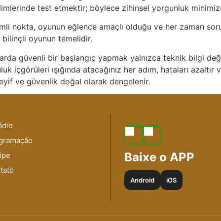
ilimlerinde test etmektir; böylece zihinsel yorgunluk minimize
 nokta, oyunun eğlence amaçlı olduğu ve her zaman sorumlu
ilinçli oyunun temelidir.
da güvenli bir başlangıç yapmak yalnızca teknik bilgi değil,
uk içgörüleri ışığında atacağınız her adım, hataları azaltır v
eyif ve güvenlik doğal olarak dengelenir.
ádio
gramação
Baixe o APP
ipe
tato
Android
iOS