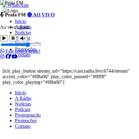
Ir
Prata FM
🔴 AO VIVO
para
Inicio
o
A Rádio
Ao vivo agora:
conteúdo
Notícias
Podcast
Programação
Promoções
Fale com a gente!
Contato
[lch_play_button stream_url="https://cast.radiu.live:6744/stream"
accent_color="#ff8a00" play_color_paused="#ffffff"
play_color_playing="#ff8a00"]
Inicio
A Rádio
Notícias
Podcast
Programação
Promoções
Contato