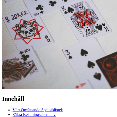
Innehåll
Vårt Omfattande Spelbibliotek
Säkra Betalningsalternativ