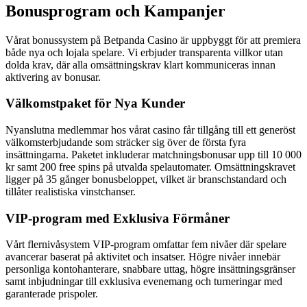
Bonusprogram och Kampanjer
Vårat bonussystem på Betpanda Casino är uppbyggt för att premiera
både nya och lojala spelare. Vi erbjuder transparenta villkor utan
dolda krav, där alla omsättningskrav klart kommuniceras innan
aktivering av bonusar.
Välkomstpaket för Nya Kunder
Nyanslutna medlemmar hos vårat casino får tillgång till ett generöst
välkomsterbjudande som sträcker sig över de första fyra
insättningarna. Paketet inkluderar matchningsbonusar upp till 10 000
kr samt 200 free spins på utvalda spelautomater. Omsättningskravet
ligger på 35 gånger bonusbeloppet, vilket är branschstandard och
tillåter realistiska vinstchanser.
VIP-program med Exklusiva Förmåner
Vårt flernivåsystem VIP-program omfattar fem nivåer där spelare
avancerar baserat på aktivitet och insatser. Högre nivåer innebär
personliga kontohanterare, snabbare uttag, högre insättningsgränser
samt inbjudningar till exklusiva evenemang och turneringar med
garanterade prispoler.