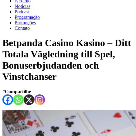
A Rádio
Notícias
Podcast
Programação
Promoções
Contato
Betpanda Casino Kasino – Ditt
Totala Vägledning till Spel,
Bonuserbjudanden och
Vinstchanser
#Compartilhe