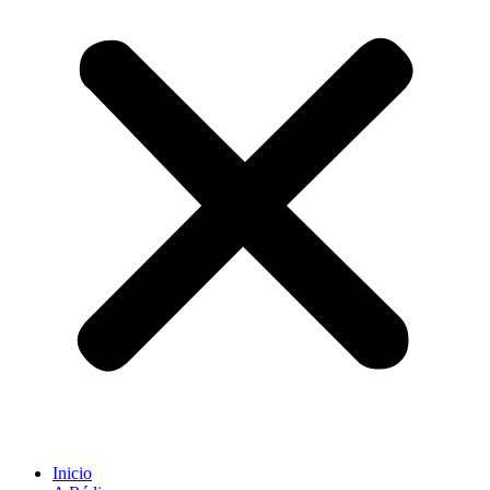
Inicio