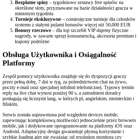
Bezpłatne spiny
– tygodniowe zestawy free spinów na
określone sloty, przyznawane na bazie działalności gracza w
minionym tygodniu
Turnieje ekskluzywne
– comiesięczne turnieje dla członków
systemu z stałymi pulami bonusów więcej niż 50,000 EUR
Bonusy rzeczowe
– dla top szczebli VIP dajemy fizyczne
nagrody, w zawarte sprzęt konsumencką, akcesoria premium i
kupony podróżne
Obsługa Użytkownika i Osiągalność
Platformy
Zespół pomocy użytkownika znajduje się do dyspozycji graczy
przez pełną dobę, 7 dni w tyg, za pośrednictwem chat na żywo,
poczty e-mail oraz specjalnej infolinii telefonicznej. Typowy termin
reply na live chat wynosi poniżej 90 s, a zatrudnieni doradcy
posługują się licznymi lang, w których pl, angielskim, niemieckim i
fińskim.
Serwis została usprawniona pod względem devices mobile,
zapewniając kompleksową możliwości jednocześnie przez browsers
mobile, jak i dedykowane oprogramowanie na platformy iOS oraz
Android. Adaptacyjny design gwarantuje płynną korzystanie i
szybkie loading gier nie zważając od resolution monitora czy