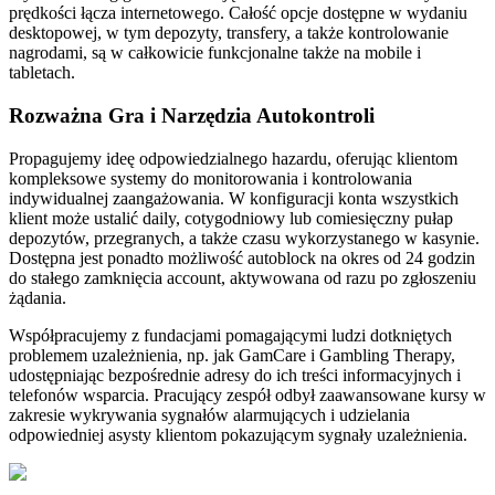
prędkości łącza internetowego. Całość opcje dostępne w wydaniu
desktopowej, w tym depozyty, transfery, a także kontrolowanie
nagrodami, są w całkowicie funkcjonalne także na mobile i
tabletach.
Rozważna Gra i Narzędzia Autokontroli
Propagujemy ideę odpowiedzialnego hazardu, oferując klientom
kompleksowe systemy do monitorowania i kontrolowania
indywidualnej zaangażowania. W konfiguracji konta wszystkich
klient może ustalić daily, cotygodniowy lub comiesięczny pułap
depozytów, przegranych, a także czasu wykorzystanego w kasynie.
Dostępna jest ponadto możliwość autoblock na okres od 24 godzin
do stałego zamknięcia account, aktywowana od razu po zgłoszeniu
żądania.
Współpracujemy z fundacjami pomagającymi ludzi dotkniętych
problemem uzależnienia, np. jak GamCare i Gambling Therapy,
udostępniając bezpośrednie adresy do ich treści informacyjnych i
telefonów wsparcia. Pracujący zespół odbył zaawansowane kursy w
zakresie wykrywania sygnałów alarmujących i udzielania
odpowiedniej asysty klientom pokazującym sygnały uzależnienia.