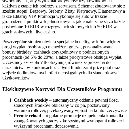
stworzony tak, aby wyróżniać aktywność użytkowników na
każdym z etapie ich podróży z serwisem. Schemat zbudowany się z
sześciu stopni: Brązowy, Srebrny, Złoty, Platynowy, Diamentowy a
także Elitarny VIP. Promocja wykonuje się auto w trakcie
gromadzenia punktów lojalnościowych, jakie naliczane są za każde
postawione 10 EUR w rozgrywkach slotowych lub 50 EUR w
grach stolowych i live casino.
Poszczególne stopień otwiera specjalne benefity, w które większe
progi wypłat, osobistego menedżera gracza, personalizowane
bonusy birthday, cashback cotygodniowy o podniesionych
procentach (od 5% do 20%), a także priorytetowe obsługa wypłat.
Uczestnicy szczebla VIP otrzymują również zaproszenia do
uczestnictwa w konkursach z stałymi funduszami prize pool oraz
wejście do limitowanych ofert nieosiągalnych dla standardowych
użytkowników.
Ekskluzywne Korzyści Dla Uczestników Programu
Cashback weekly
– automatyczny oddanie pewnej ilości
straconych środków obliczany w co pn, pozbawiony
warunku rollover, przekazywany wprost na konto rzeczywiste
Premie reload
– regularne promocje uzupełnienia konta dla
zaangażowanych graczy z korzystnymi wymogami rollover i
wyższymi procentami dopasowania