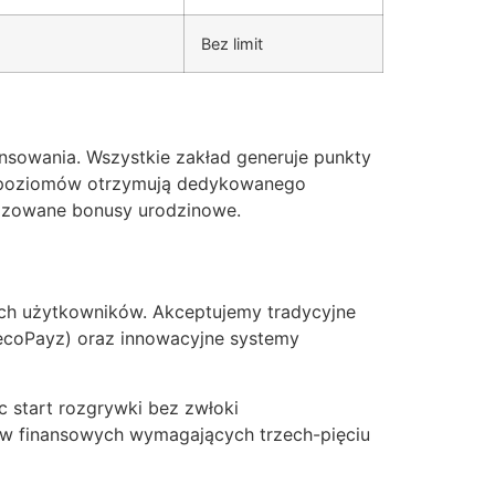
Bez limit
ansowania. Wszystkie zakład generuje punkty
ch poziomów otrzymują dedykowanego
alizowane bonusy urodzinowe.
ch użytkowników. Akceptujemy tradycyjne
, ecoPayz) oraz innowacyjne systemy
 start rozgrywki bez zwłoki
ów finansowych wymagających trzech-pięciu