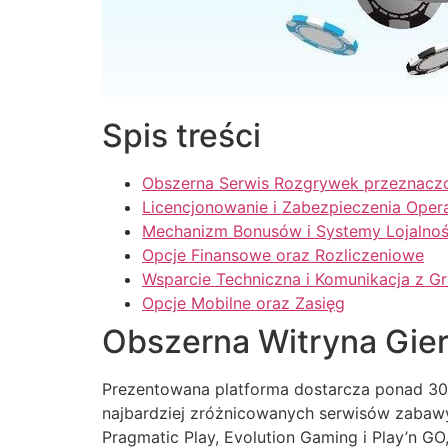
Spis treści
Obszerna Serwis Rozgrywek przeznacz
Licencjonowanie i Zabezpieczenia Oper
Mechanizm Bonusów i Systemy Lojalnoś
Opcje Finansowe oraz Rozliczeniowe
Wsparcie Techniczna i Komunikacja z G
Opcje Mobilne oraz Zasięg
Obszerna Witryna Gie
Prezentowana platforma dostarcza ponad 30
najbardziej zróżnicowanych serwisów zabawy 
Pragmatic Play, Evolution Gaming i Play’n GO