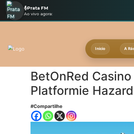
Prata FM
Ao vivo agora:
Inicio
A Rá
BetOnRed Casino 
Platformie Hazar
#Compartilhe