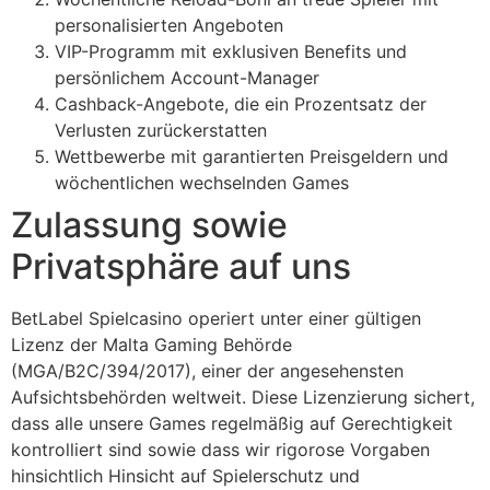
personalisierten Angeboten
VIP-Programm mit exklusiven Benefits und
persönlichem Account-Manager
Cashback-Angebote, die ein Prozentsatz der
Verlusten zurückerstatten
Wettbewerbe mit garantierten Preisgeldern und
wöchentlichen wechselnden Games
Zulassung sowie
Privatsphäre auf uns
BetLabel Spielcasino operiert unter einer gültigen
Lizenz der Malta Gaming Behörde
(MGA/B2C/394/2017), einer der angesehensten
Aufsichtsbehörden weltweit. Diese Lizenzierung sichert,
dass alle unsere Games regelmäßig auf Gerechtigkeit
kontrolliert sind sowie dass wir rigorose Vorgaben
hinsichtlich Hinsicht auf Spielerschutz und