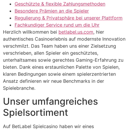
Geschützte & flexible Zahlungsmethoden
Besondere Prämien an die Spieler
Regulierung & Privatsphäre bei unserer Plattform
Fachkundiger Service rund um die Uhr
Herzlich willkommen bei
betlabel.us.com
, hier
authentisches Casinoerlebnis auf modernste Innovation
verschmilzt. Das Team haben uns einer Zielsetzung
verschrieben, allen Spieler ein geschütztes,
unterhaltsames sowie gerechtes Gaming-Erfahrung zu
bieten. Dank eines erstaunlichen Palette von Spielen,
klaren Bedingungen sowie einem spielerzentrierten
Ansatz definieren wir neue Benchmarks in der
Spielebranche.
Unser umfangreiches
Spielsortiment
Auf BetLabel Spielcasino haben wir eines