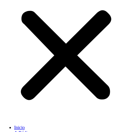
Inicio