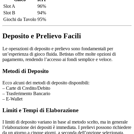
Slot A
96%
Slot B
94%
Giochi da Tavolo
95%
Deposito e Prelievo Facili
Le operazioni di deposito e prelievo sono fondamentali per
un’esperienza di gioco fluida. Betistas offre molte opzioni di
pagamento, rendendo l’accesso ai fondi semplice e veloce.
Metodi di Deposito
Ecco alcuni dei metodi di deposito disponibili:
– Carte di Credito/Debito
– Trasferimento Bancario
– E-Wallet
Limiti e Tempi di Elaborazione
I limiti di deposito variano in base al metodo scelto, ma in generale
l’elaborazione dei depositi è immediata. I prelievi possono richiedere
da un giorno a cinque giorni, a seconda dell’opzione selezionata.