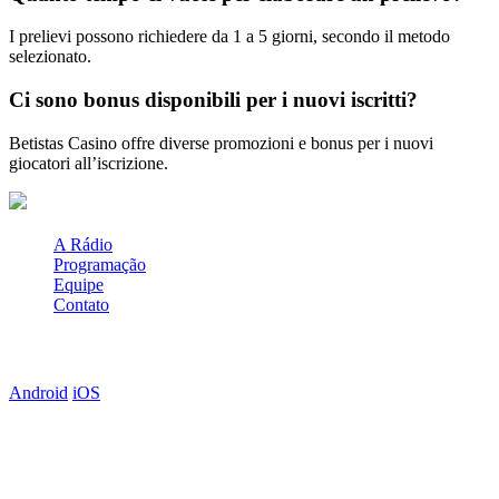
I prelievi possono richiedere da 1 a 5 giorni, secondo il metodo
selezionato.
Ci sono bonus disponibili per i nuovi iscritti?
Betistas Casino offre diverse promozioni e bonus per i nuovi
giocatori all’iscrizione.
A Rádio
Programação
Equipe
Contato
Baixe o APP
Android
iOS
Anuncie Aqui
Clique abaixo e veja como anunciar em nossa programação e web
site!