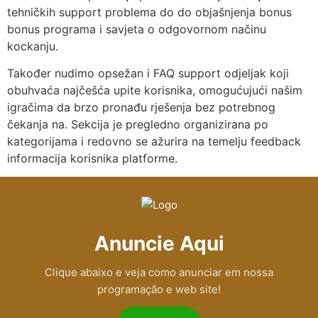
tehničkih support problema do do objašnjenja bonus
bonus programa i savjeta o odgovornom načinu
kockanju.
Također nudimo opsežan i FAQ support odjeljak koji
obuhvaća najčešća upite korisnika, omogućujući našim
igračima da brzo pronađu rješenja bez potrebnog
čekanja na. Sekcija je pregledno organizirana po
kategorijama i redovno se ažurira na temelju feedback
informacija korisnika platforme.
Anuncie Aqui
Clique abaixo e veja como anunciar em nossa
programação e web site!