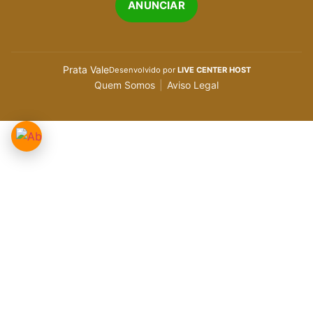
ANUNCIAR
Prata Vale
Desenvolvido por
LIVE CENTER HOST
Quem Somos
|
Aviso Legal