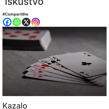
iskustvo
#Compartilhe
Kazalo