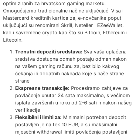
optimiziranih za hrvatskom gaming marketu.
Omogućujemo tradicionalne načine uključujući Visa i
Mastercard kreditnih kartica za, e-novčanike poput
uključujući su renomirani Skrill, Neteller i EZeeWallet,
kao i savremene crypto kao što su Bitcoin, Ethereum i
Litecoin.
Trenutni depoziti sredstava:
Sva vaša uplaćena
sredstva dostupna odmah postaju odmah nakon
na vašem gaming računu za, bez bilo kakvog
čekanja ili dodatnih naknada koje s naše strane
strane
Ekspresne transakcije:
Procesiramo zahtjeve za
povlačenje unutar 24 sata maksimalno, s većinom
isplata završenih u roku od 2-6 sati h nakon našeg
verifikacije
Fleksibilni i limiti za:
Minimalni potreban depozit
postavljen je na tek 10 EUR, a su maksimalni
mjesečni withdrawal limiti povlačenja postavljeni