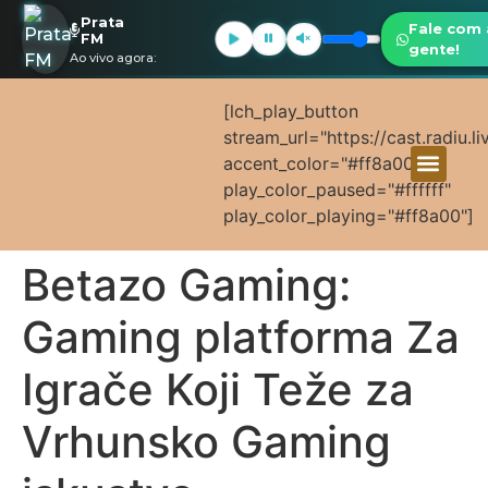
Prata
Fale com 
FM
gente!
Ao vivo agora:
[lch_play_button
stream_url="https://cast.radiu.l
accent_color="#ff8a00"
play_color_paused="#ffffff"
play_color_playing="#ff8a00"]
Betazo Gaming:
Gaming platforma Za
Igrače Koji Teže za
Vrhunsko Gaming