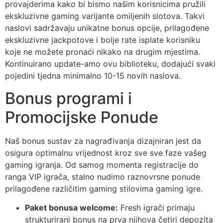
provajderima kako bi bismo našim korisnicima pružili
ekskluzivne gaming varijante omiljenih slotova. Takvi
naslovi sadržavaju unikatne bonus opcije, prilagođene
ekskluzivne jackpotove i bolje rate isplate korisniku
koje ne možete pronaći nikako na drugim mjestima.
Kontinuirano update-amo ovu biblioteku, dodajući svaki
pojedini tjedna minimalno 10-15 novih naslova.
Bonus programi i
Promocijske Ponude
Naš bonus sustav za nagrađivanja dizajniran jest da
osigura optimalnu vrijednost kroz sve sve faze vašeg
gaming igranja. Od samog momenta registracije do
ranga VIP igrača, stalno nudimo raznovrsne ponude
prilagođene različitim gaming stilovima gaming igre.
Paket bonusa welcome:
Fresh igrači primaju
strukturirani bonus na prva njihova četiri depozita