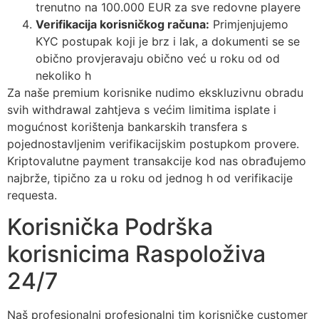
trenutno na 100.000 EUR za sve redovne playere
Verifikacija korisničkog računa:
Primjenjujemo
KYC postupak koji je brz i lak, a dokumenti se se
obično provjeravaju obično već u roku od od
nekoliko h
Za naše premium korisnike nudimo ekskluzivnu obradu
svih withdrawal zahtjeva s većim limitima isplate i
mogućnost korištenja bankarskih transfera s
pojednostavljenim verifikacijskim postupkom provere.
Kriptovalutne payment transakcije kod nas obrađujemo
najbrže, tipično za u roku od jednog h od verifikacije
requesta.
Korisnička Podrška
korisnicima Raspoloživa
24/7
Naš profesionalni profesionalni tim korisničke customer