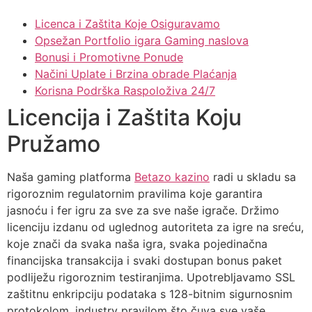
Licenca i Zaštita Koje Osiguravamo
Opsežan Portfolio igara Gaming naslova
Bonusi i Promotivne Ponude
Načini Uplate i Brzina obrade Plaćanja
Korisna Podrška Raspoloživa 24/7
Licencija i Zaštita Koju
Pružamo
Naša gaming platforma
Betazo kazino
radi u skladu sa
rigoroznim regulatornim pravilima koje garantira
jasnoću i fer igru za sve za sve naše igrače. Držimo
licenciju izdanu od uglednog autoriteta za igre na sreću,
koje znači da svaka naša igra, svaka pojedinačna
financijska transakcija i svaki dostupan bonus paket
podliježu rigoroznim testiranjima. Upotrebljavamo SSL
zaštitnu enkripciju podataka s 128-bitnim sigurnosnim
protokolom, industry pravilom što čuva sve vaše