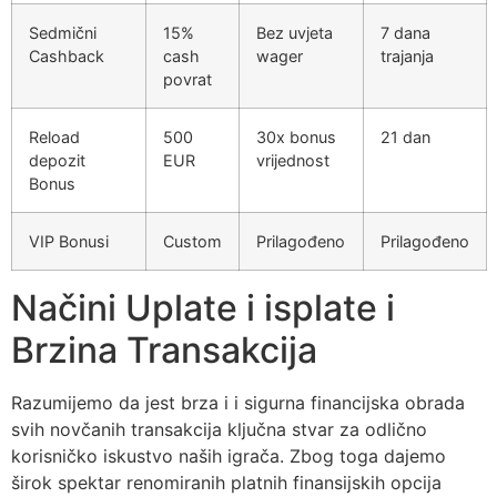
Sedmični
15%
Bez uvjeta
7 dana
Cashback
cash
wager
trajanja
povrat
Reload
500
30x bonus
21 dan
depozit
EUR
vrijednost
Bonus
VIP Bonusi
Custom
Prilagođeno
Prilagođeno
Načini Uplate i isplate i
Brzina Transakcija
Razumijemo da jest brza i i sigurna financijska obrada
svih novčanih transakcija ključna stvar za odlično
korisničko iskustvo naših igrača. Zbog toga dajemo
širok spektar renomiranih platnih finansijskih opcija