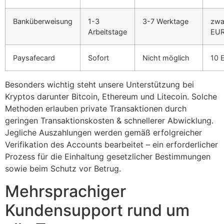
Banküberweisung
1-3
3-7 Werktage
zwa
Arbeitstage
EU
Paysafecard
Sofort
Nicht möglich
10 
Besonders wichtig steht unsere Unterstützung bei
Kryptos darunter Bitcoin, Ethereum und Litecoin. Solche
Methoden erlauben private Transaktionen durch
geringen Transaktionskosten & schnellerer Abwicklung.
Jegliche Auszahlungen werden gemäß erfolgreicher
Verifikation des Accounts bearbeitet – ein erforderlicher
Prozess für die Einhaltung gesetzlicher Bestimmungen
sowie beim Schutz vor Betrug.
Mehrsprachiger
Kundensupport rund um