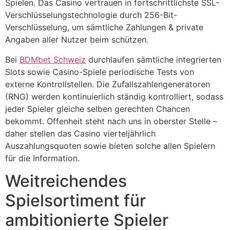
Spielen. Das Casino vertrauen in fortschrittlichste SSL-
Verschlüsselungstechnologie durch 256-Bit-
Verschlüsselung, um sämtliche Zahlungen & private
Angaben aller Nutzer beim schützen.
Bei
BDMbet Schweiz
durchlaufen sämtliche integrierten
Slots sowie Casino-Spiele periodische Tests von
externe Kontrollstellen. Die Zufallszahlengeneratoren
(RNG) werden kontinuierlich ständig kontrolliert, sodass
jeder Spieler gleiche selben gerechten Chancen
bekommt. Offenheit steht nach uns in oberster Stelle –
daher stellen das Casino vierteljährlich
Auszahlungsquoten sowie bieten solche allen Spielern
für die Information.
Weitreichendes
Spielsortiment für
ambitionierte Spieler