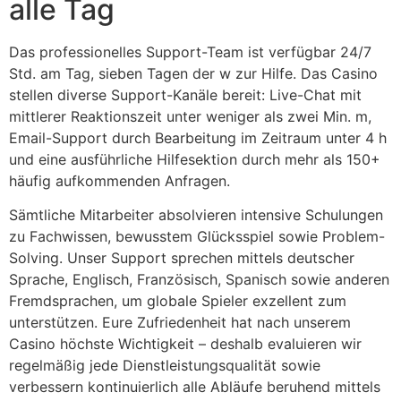
alle Tag
Das professionelles Support-Team ist verfügbar 24/7
Std. am Tag, sieben Tagen der w zur Hilfe. Das Casino
stellen diverse Support-Kanäle bereit: Live-Chat mit
mittlerer Reaktionszeit unter weniger als zwei Min. m,
Email-Support durch Bearbeitung im Zeitraum unter 4 h
und eine ausführliche Hilfesektion durch mehr als 150+
häufig aufkommenden Anfragen.
Sämtliche Mitarbeiter absolvieren intensive Schulungen
zu Fachwissen, bewusstem Glücksspiel sowie Problem-
Solving. Unser Support sprechen mittels deutscher
Sprache, Englisch, Französisch, Spanisch sowie anderen
Fremdsprachen, um globale Spieler exzellent zum
unterstützen. Eure Zufriedenheit hat nach unserem
Casino höchste Wichtigkeit – deshalb evaluieren wir
regelmäßig jede Dienstleistungsqualität sowie
verbessern kontinuierlich alle Abläufe beruhend mittels