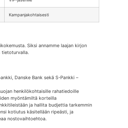
Kampanjakohtaisesti
kokemusta. Siksi annamme laajan kirjon
tietoturvalla.
spankki, Danske Bank sekä S-Pankki –
uojan henkilökohtaisille rahatiedoille
oiden myöntämiltä korteilla
kkitileistään ja hallita budjettia tarkemmin
 kotiutus käsitellään ripeästi, ja
eaa nostovaihtoehtoa.