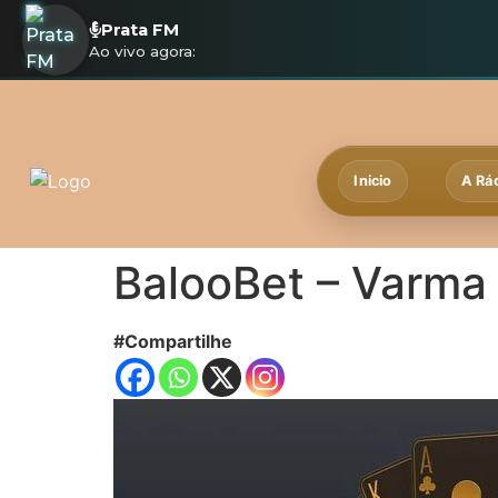
Prata FM
Ao vivo agora:
Inicio
A Rá
BalooBet – Varma P
#Compartilhe