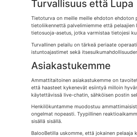
Turvallisuus että Lupa
Tietoturva on meille meille ehdoton ehdoton 
tietoliikennettä palvelimiemme että pelaajien
tietosuoja-asetus, jotka varmistaa tietojesi ku
Turvallinen pelailu on tärkeä periaate operaa
istuntoajastimet sekä itsesulkumahdollisuuden
Asiakastukemme
Ammattitaitoinen asiakastukemme on tavoitet
että haasteet kykenevät esiintyä milloin hy
käytettävissä live-chatin, sähköisen postin se
Henkilökuntamme muodostuu ammattimaisista 
ongelmat nopeasti. Tyypillinen reaktioaikamm
sisällä sisällä.
BalooBetilla uskomme, että jokainen pelaaja