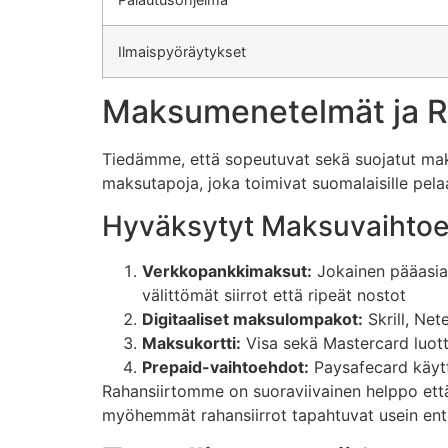
Ilmaispyöräytykset
Maksumenetelmät ja Ra
Tiedämme, että sopeutuvat sekä suojatut mak
maksutapoja, joka toimivat suomalaisille pelaa
Hyväksytyt Maksuvaihto
Verkkopankkimaksut:
Jokainen pääasial
välittömät siirrot että ripeät nostot
Digitaaliset maksulompakot:
Skrill, Net
Maksukortti:
Visa sekä Mastercard luotto
Prepaid-vaihtoehdot:
Paysafecard käyttä
Rahansiirtomme on suoraviivainen helppo että 
myöhemmät rahansiirrot tapahtuvat usein ent