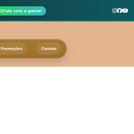
Fale com a gente!
Promoções
Contato
ä