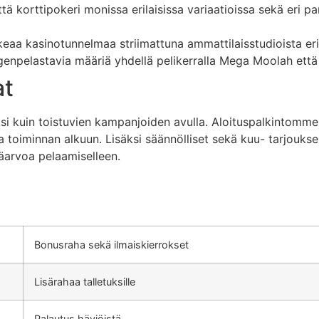
tä korttipokeri monissa erilaisissa variaatioissa sekä eri pan
ikeaa kasinotunnelmaa striimattuna ammattilaisstudioista eri 
enpelastavia määriä yhdellä pelikerralla Mega Moolah että
at
ksi kuin toistuvien kampanjoiden avulla. Aloituspalkintomme
a toiminnan alkuun. Lisäksi säännölliset sekä kuu- tarjouk
äarvoa pelaamiselleen.
Bonusraha sekä ilmaiskierrokset
Lisärahaa talletuksille
Palautus häviöistä