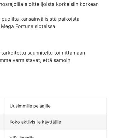
osrajoilla aloittelijoista korkeisiin korkean
puolilta kansainvälisistä paikoista
 Mega Fortune sloteissa
 tarkoitettu suunniteltu toimittamaan
semme varmistavat, että samoin
Uusimmille pelaajille
Koko aktiivisille käyttäjille
VIP-jäsenille