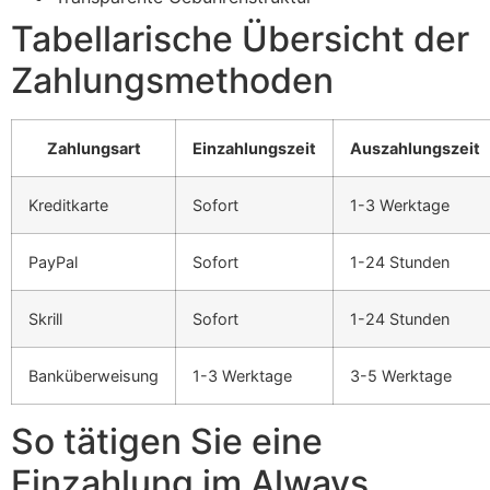
Tabellarische Übersicht der
Zahlungsmethoden
Zahlungsart
Einzahlungszeit
Auszahlungszeit
Kreditkarte
Sofort
1-3 Werktage
PayPal
Sofort
1-24 Stunden
Skrill
Sofort
1-24 Stunden
Banküberweisung
1-3 Werktage
3-5 Werktage
So tätigen Sie eine
Einzahlung im Always