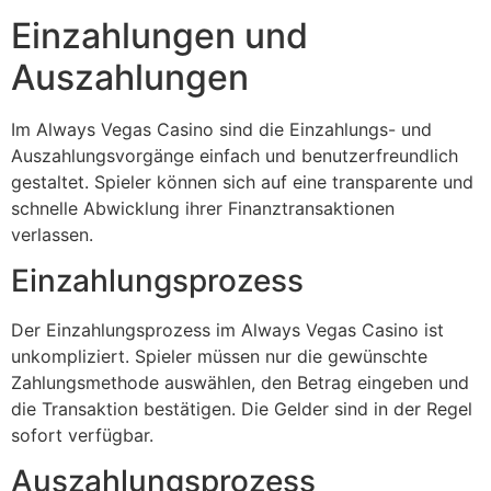
Einzahlungen und
Auszahlungen
Im Always Vegas Casino sind die Einzahlungs- und
Auszahlungsvorgänge einfach und benutzerfreundlich
gestaltet. Spieler können sich auf eine transparente und
schnelle Abwicklung ihrer Finanztransaktionen
verlassen.
Einzahlungsprozess
Der Einzahlungsprozess im Always Vegas Casino ist
unkompliziert. Spieler müssen nur die gewünschte
Zahlungsmethode auswählen, den Betrag eingeben und
die Transaktion bestätigen. Die Gelder sind in der Regel
sofort verfügbar.
Auszahlungsprozess