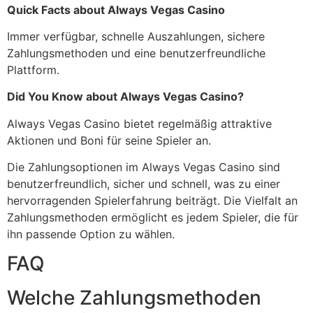
Quick Facts about Always Vegas Casino
Immer verfügbar, schnelle Auszahlungen, sichere
Zahlungsmethoden und eine benutzerfreundliche
Plattform.
Did You Know about Always Vegas Casino?
Always Vegas Casino bietet regelmäßig attraktive
Aktionen und Boni für seine Spieler an.
Die Zahlungsoptionen im Always Vegas Casino sind
benutzerfreundlich, sicher und schnell, was zu einer
hervorragenden Spielerfahrung beiträgt. Die Vielfalt an
Zahlungsmethoden ermöglicht es jedem Spieler, die für
ihn passende Option zu wählen.
FAQ
Welche Zahlungsmethoden