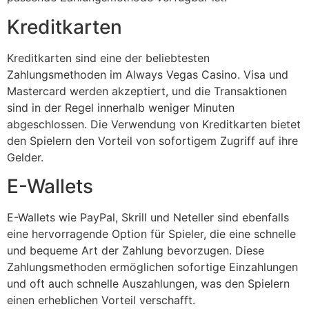
Kreditkarten
Kreditkarten sind eine der beliebtesten
Zahlungsmethoden im Always Vegas Casino. Visa und
Mastercard werden akzeptiert, und die Transaktionen
sind in der Regel innerhalb weniger Minuten
abgeschlossen. Die Verwendung von Kreditkarten bietet
den Spielern den Vorteil von sofortigem Zugriff auf ihre
Gelder.
E-Wallets
E-Wallets wie PayPal, Skrill und Neteller sind ebenfalls
eine hervorragende Option für Spieler, die eine schnelle
und bequeme Art der Zahlung bevorzugen. Diese
Zahlungsmethoden ermöglichen sofortige Einzahlungen
und oft auch schnelle Auszahlungen, was den Spielern
einen erheblichen Vorteil verschafft.