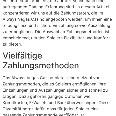
Beliebtheit bei Spielern, die auf der Suche nach einer
aufregenden Gaming-Erfahrung sind. In diesem Artikel
konzentrieren wir uns auf die Zahlungsarten, die im
Always Vegas Casino angeboten werden, um Ihnen eine
reibungslose und sichere Einzahlung sowie Auszahlung
zu ermöglichen. Die Auswahl an Zahlungsmethoden ist
entscheidend, um den Spielern Flexibilität und Komfort
zu bieten.
Vielfältige
Zahlungsmethoden
Das Always Vegas Casino bietet eine Vielzahl von
Zahlungsmethoden, die es Spielern ermöglichen, ihre
Einzahlungen und Auszahlungen sicher und schnell zu
tätigen. Dazu gehören gängige Optionen wie
Kreditkarten, E-Wallets und Banküberweisungen. Diese
Diversität sorgt dafür, dass für jeden Spieler eine
passende Zahlungsmethode verfügbar ist.