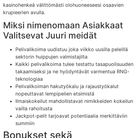
kasinohenkeä välittömästi olohuoneeseesi osaavien
krupieerien avulla.
Miksi nimenomaan Asiakkaat
Valitsevat Juuri meidät
Pelivalikoima uudistuu joka viikko uusilla peleillä
sektorin huippujen valmistajilta
Kaikki pelivalikoima tulee testattu tasapuolisuuden
takaamiseksi ja ne hyödyntävät varmentua RNG-
teknologiaa
Pelivalikoiman hakutyökalu ja rajaustyökalut
nopeuttavat lempipelien etsimistä
Ilmaiskokeilut mahdollistavat nimikkeiden kokeilun
vailla rahoitusta
Jackpot-pelit tarjoavat potentiaalia merkittäviin
summiin
Bonukset sekä