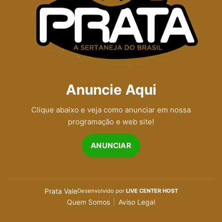
Anuncie Aqui
Clique abaixo e veja como anunciar em nossa
programação e web site!
ANUNCIAR
Prata Vale
Desenvolvido por
LIVE CENTER HOST
Quem Somos
|
Aviso Legal