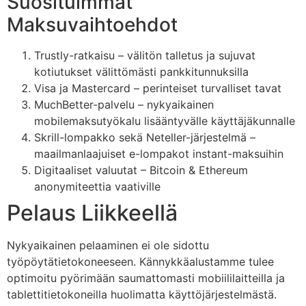
Suosituimmat
Maksuvaihtoehdot
Trustly-ratkaisu – välitön talletus ja sujuvat
kotiutukset välittömästi pankkitunnuksilla
Visa ja Mastercard – perinteiset turvalliset tavat
MuchBetter-palvelu – nykyaikainen
mobilemaksutyökalu lisääntyvälle käyttäjäkunnalle
Skrill-lompakko sekä Neteller-järjestelmä –
maailmanlaajuiset e-lompakot instant-maksuihin
Digitaaliset valuutat – Bitcoin & Ethereum
anonymiteettia vaativille
Pelaus Liikkeellä
Nykyaikainen pelaaminen ei ole sidottu
työpöytätietokoneeseen. Kännykkäalustamme tulee
optimoitu pyörimään saumattomasti mobiililaitteilla ja
tablettitietokoneilla huolimatta käyttöjärjestelmästä.