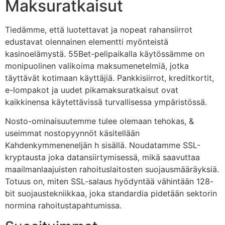
Maksuratkaisut
Tiedämme, että luotettavat ja nopeat rahansiirrot
edustavat olennainen elementti myönteistä
kasinoelämystä. 55Bet-pelipaikalla käytössämme on
monipuolinen valikoima maksumenetelmiä, jotka
täyttävät kotimaan käyttäjiä. Pankkisiirrot, kreditkortit,
e-lompakot ja uudet pikamaksuratkaisut ovat
kaikkinensa käytettävissä turvallisessa ympäristössä.
Nosto-ominaisuutemme tulee olemaan tehokas, &
useimmat nostopyynnöt käsitellään
Kahdenkymmeneneljän h sisällä. Noudatamme SSL-
kryptausta joka datansiirtymisessä, mikä saavuttaa
maailmanlaajuisten rahoituslaitosten suojausmääräyksiä.
Totuus on, miten SSL-salaus hyödyntää vähintään 128-
bit suojaustekniikkaa, joka standardia pidetään sektorin
normina rahoitustapahtumissa.