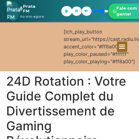
Prata
Fale com 
FM
gente!
Ao vivo agora:
[lch_play_button
stream_url="https://cast.radiu.l
accent_color="#ff8a00"
play_color_paused="#ffffff"
play_color_playing="#ff8a00"]
24D Rotation : Votre
Guide Complet du
Divertissement de
Gaming