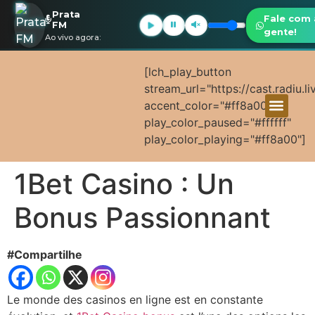
Prata
Fale com 
FM
gente!
Ao vivo agora:
[lch_play_button
stream_url="https://cast.radiu.l
accent_color="#ff8a00"
play_color_paused="#ffffff"
play_color_playing="#ff8a00"]
1Bet Casino : Un
Bonus Passionnant
#Compartilhe
Le monde des casinos en ligne est en constante